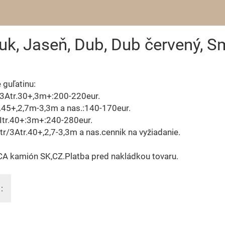
Buk, Jaseň, Dub, Dub červený, 
guľatinu:
/3Atr.30+,3m+:200-220eur.
r.45+,2,7m-3,3m a nas.:140-170eur.
Itr.40+:3m+:240-280eur.
Itr/3Atr.40+,2,7-3,3m a nas.cennik na vyžiadanie.
CA kamión SK,CZ.Platba pred nakládkou tovaru.
: