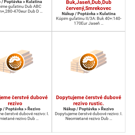
 / Poptávka > Kulatina
Buk,Jaseň,Dub,Dub
ime guľatinu Dub ABC
červený,Smrekovec
m+,280-470eur Dub D …
Nákup / Poptávka > Kulatina
Kúpim guľatinu II/3A: Buk 40+:140-
170Eur Jaseň …
jeme čerstvé dubové
Dopytujeme čerstvé dubové
rezivo
rezivo rustic.
 / Poptávka > Řezivo
Nákup / Poptávka > Řezivo
 čerstvé dubové rezivo: I.
Dopytujeme čerstvé dubové rezivo: I.
ietané rezivo Dub …
Neomietané rezivo Dub …