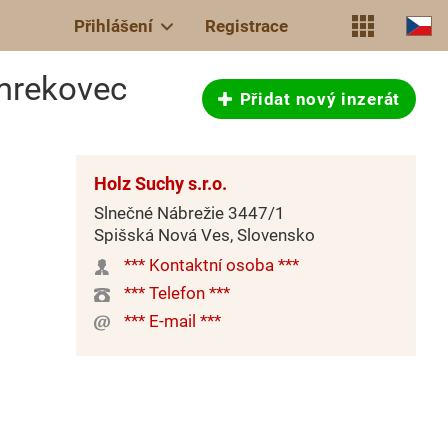
Přihlášení
Registrace
Smrekovec
Přidat nový inzerát
Holz Suchy s.r.o.
Slnečné Nábrežie 3447/1
Spišská Nová Ves, Slovensko
*** Kontaktní osoba ***
*** Telefon ***
*** E-mail ***