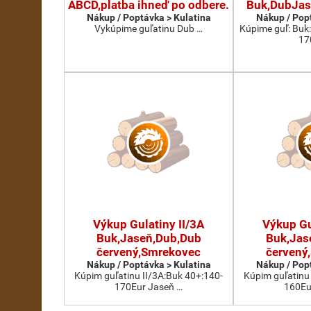
ABCD,platba ihneď po odbere.
Buk,DubJas
Nákup / Poptávka > Kulatina
Nákup / Pop
Vykúpime guľatinu Dub …
Kúpime guľ: Buk
17
Výkup Gulatiny II/3A
Výkup Gu
Buk,Jaseň,Dub,Dub
Buk,Jas
červený,Smrekovec
červený
Nákup / Poptávka > Kulatina
Nákup / Pop
Kúpim guľatinu II/3A:Buk 40+:140-
Kúpim guľatinu
170Eur Jaseň …
160Eu