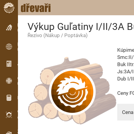
Výkup Guľatiny I/II/3A 
Inzerce
Řádková inzerce
Řezivo
(Nákup / Poptávka)
Inzerce
Kúpime 
Mezinárodní inzerce
Smc:II
Aktuality / Články
Buk IIt
Js:3A/I
OPTI-TIMB
Dub I/I
Pořezová schémata
Ceny F
Dřevařské kalkulačky
Cena 
WoodProfi
Objem dřeva s AI
Záznamník