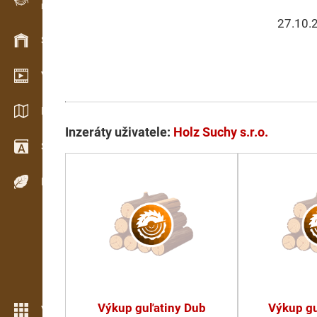
Evidence dřeva v terénu
27.10.
Skladové hospodářství
Video showroom
Katalogy / Brožury
Inzeráty uživatele:
Holz Suchy s.r.o.
Slovník
Dřeviny
Výkup guľatiny Dub
Výkup gu
Více možností