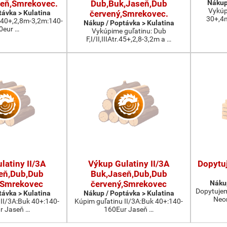
eň,Smrekovec.
Dub,Buk,Jaseň,Dub
Nákup
Vykúp
távka > Kulatina
červený,Smrekovec.
30+,4
:40+,2,8m-3,2m:140-
Nákup / Poptávka > Kulatina
0eur …
Vykúpime guľatinu: Dub
F,I/II,IIIAtr.45+,2,8-3,2m a …
latiny II/3A
Výkup Gulatiny II/3A
Dopytu
eň,Dub,Dub
Buk,Jaseň,Dub,Dub
,Smrekovec
červený,Smrekovec
Nákup
Dopytujeme
távka > Kulatina
Nákup / Poptávka > Kulatina
Neom
 II/3A:Buk 40+:140-
Kúpim guľatinu II/3A:Buk 40+:140-
r Jaseň …
160Eur Jaseň …