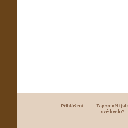
Přihlášení
Zapomněli jst
své heslo?