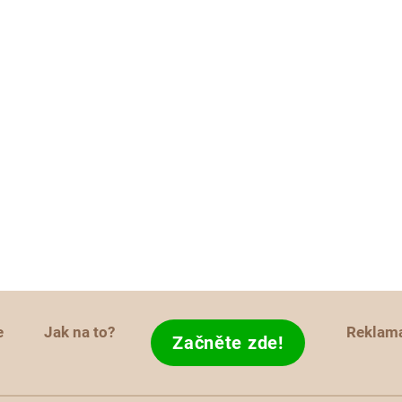
e
Jak na to?
Reklam
Začněte zde!