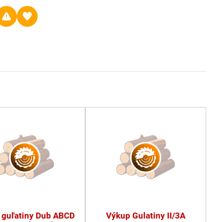
 guľatiny Dub ABCD
Výkup Gulatiny II/3A