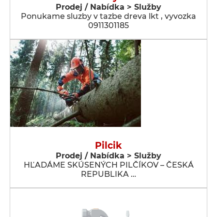
Prodej / Nabídka > Služby
Ponukame sluzby v tazbe dreva lkt , vyvozka
0911301185
Pilcik
Prodej / Nabídka > Služby
HĽADÁME SKÚSENÝCH PILČÍKOV – ČESKÁ
REPUBLIKA …