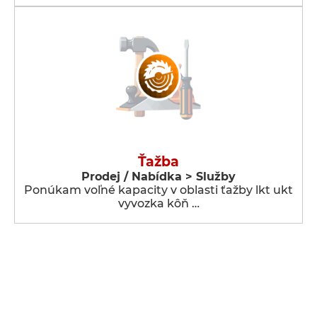
Ťažba
Prodej / Nabídka > Služby
Ponúkam voľné kapacity v oblasti ťažby lkt ukt
vyvozka kôň …