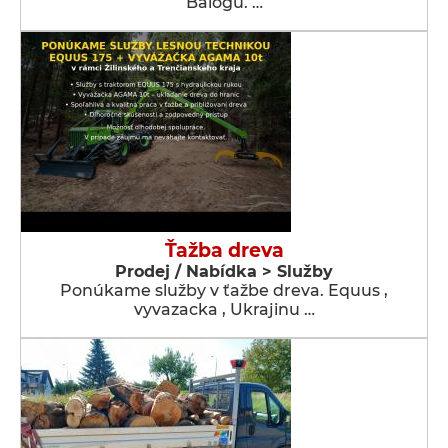
Balogu. …
Ťažba dreva
Prodej / Nabídka > Služby
Ponúkame služby v ťažbe dreva. Equus ,
vyvazacka , Ukrajinu …