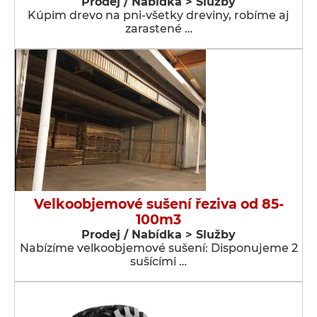
Prodej / Nabídka > Služby
Kúpim drevo na pni-všetky dreviny, robíme aj
zarastené …
Velkoobjemové sušení řeziva od 85-
100m3
Prodej / Nabídka > Služby
Nabízíme velkoobjemové sušení: Disponujeme 2
sušícími …