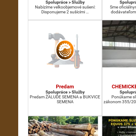
Spolupráce > Služby
Spoluprá
Nabízíme velkoobjemové sušení:
Sme oficiálny
Disponujeme 2 sušícími …
dodávateľom 
Predam
CHEMICKÉ
Spolupráce > Služby
Spoluprá
Predam ŽALUĎE SEMENA a BUKVICE
Ponúkame slu
SEMENA
zákonom 355/20