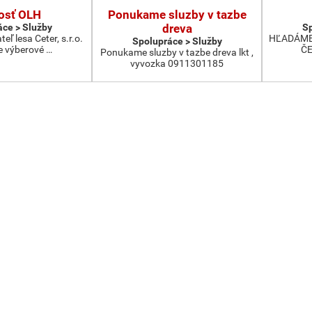
osť OLH
Ponukame sluzby v tazbe
ce > Služby
dreva
Sp
ľ lesa Ceter, s.r.o.
HĽADÁME
Spolupráce > Služby
e výberové …
ČE
Ponukame sluzby v tazbe dreva lkt ,
vyvozka 0911301185