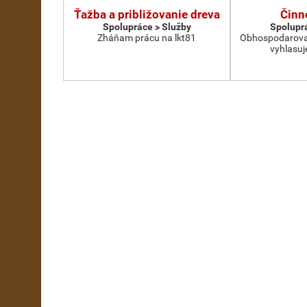
Ťažba a približovanie dreva
Činn
Spolupráce > Služby
Spoluprá
Zháňam prácu na lkt81
Obhospodarovate
vyhlasuj