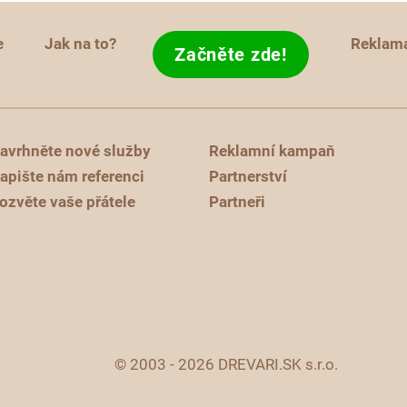
e
Jak na to?
Reklam
Začněte zde!
avrhněte nové služby
Reklamní kampaň
apište nám referenci
Partnerství
ozvěte vaše přátele
Partneři
© 2003 - 2026 DREVARI.SK s.r.o.