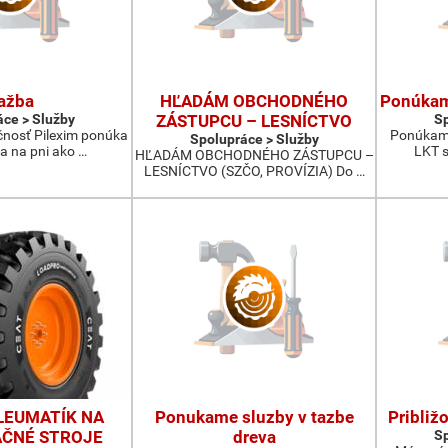
ažba
HĽADÁM OBCHODNÉHO
Ponúkam 
ce > Služby
ZÁSTUPCU – LESNÍCTVO
Sp
čnosť Pilexim ponúka
Ponúkam 
Spolupráce > Služby
a na pni ako …
LKT s
HĽADÁM OBCHODNÉHO ZÁSTUPCU –
LESNÍCTVO (SZČO, PROVÍZIA) Do …
LEUMATÍK NA
Ponukame sluzby v tazbe
Približ
ČNÉ STROJE
dreva
Sp