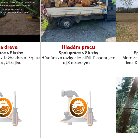
a dreva
Hľadám pracu
ce > Služby
Spolupráce > Služby
Sp
v ťažbe dreva. Equus
Hľadám zákazky ako pilčik Disponujem
Mam zau
a , Ukrajinu …
aj 3-stranným …
lese.K