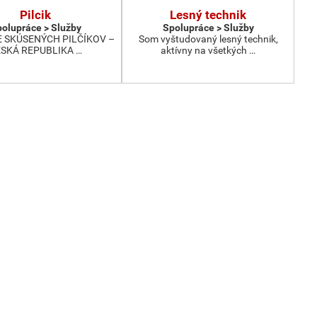
Pilcik
Lesný technik
olupráce > Služby
Spolupráce > Služby
 SKÚSENÝCH PILČÍKOV –
Som vyštudovaný lesný technik,
SKÁ REPUBLIKA …
aktívny na všetkých …