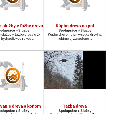
služby v ťažbe dreva
Kúpim drevo na pni
olupráce > Služby
Spolupráce > Služby
služby v ťažbe dreva s 2x
Kúpim drevo na pni-všetky dreviny,
 hydraulickou rukou …
robíme aj zarastené …
ovanie dreva s koňom
Ťažba dreva
olupráce > Služby
Spolupráce > Služby