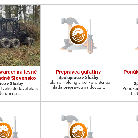
warder na lesné
Prepravca guľatiny
Ponúk
adné Slovensko
Spolupráce > Služby
Halama Holding s.r.o. - píla Senec
ce > Služby
Sp
hľadá prepravcu na dovoz …
ivého dodávateľa s
Ponúkam
derom na …
Lip