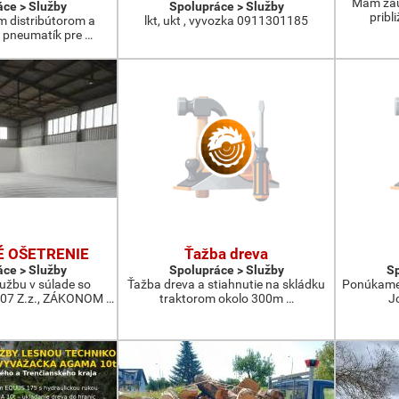
Mám záu
ce > Služby
Spolupráce > Služby
pribl
m distribútorom a
lkt, ukt , vyvozka 0911301185
pneumatík pre …
 OŠETRENIE
Ťažba dreva
ce > Služby
Spolupráce > Služby
Sp
žbu v súlade so
Ťažba dreva a stiahnutie na skládku
Ponúkame 
07 Z.z., ZÁKONOM …
traktorom okolo 300m …
J