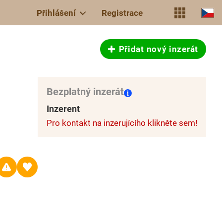
Přihlášení
Registrace
Přidat nový inzerát
Bezplatný inzerát
Inzerent
Pro kontakt na inzerujícího klikněte sem!