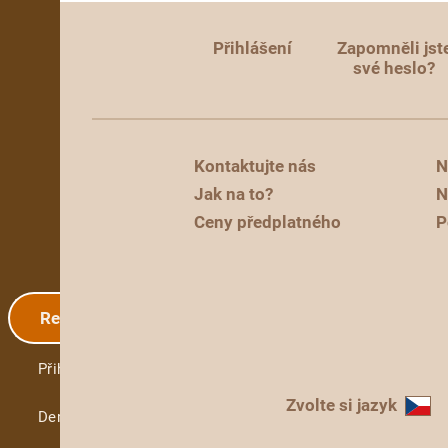
Přihlášení
Zapomněli jst
své heslo?
Kontaktujte nás
N
Jak na to?
N
Ceny předplatného
P
Registrace
Přihlášení
Zvolte si jazyk
Demo