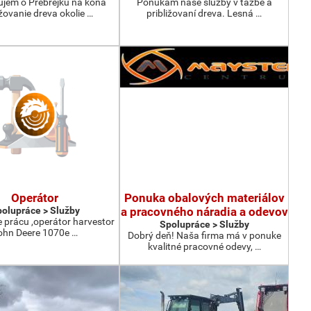
jem o Prebrejku na koňa
Ponúkam naše služby v ťažbe a
ižovanie dreva okolie …
približovaní dreva. Lesná …
Operátor
Ponuka obalových materiálov
olupráce > Služby
a pracovného náradia a odevov
prácu ,operátor harvestor
Spolupráce > Služby
ohn Deere 1070e …
Dobrý deň! Naša firma má v ponuke
kvalitné pracovné odevy, …