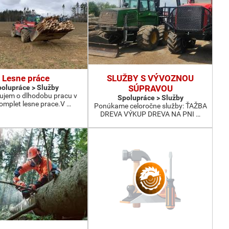
Lesne práce
SLUŽBY S VÝVOZNOU
olupráce > Služby
SÚPRAVOU
jem o dlhodobu pracu v
Spolupráce > Služby
omplet lesne prace.V …
Ponúkame celoročne služby: ŤAŽBA
DREVA VÝKUP DREVA NA PNI …