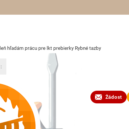
eň hľadám prácu pre lkt prebierky Rybné tazby
:
2025
Žádost