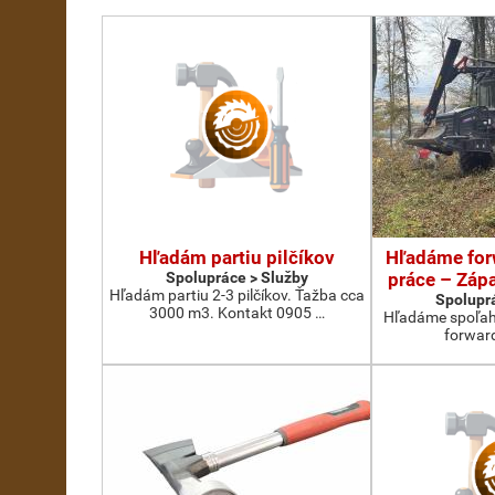
Hľadám partiu pilčíkov
Hľadáme for
Spolupráce > Služby
práce – Záp
Hľadám partiu 2-3 pilčíkov. Ťažba cca
Spoluprá
3000 m3. Kontakt 0905 …
Hľadáme spoľahl
forwar