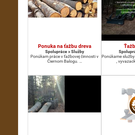
Ponuka na ťažbu dreva
Ťažb
Spolupráce > Služby
Spoluprá
Ponúkam práce v ťažbovej činnosti v
Ponúkame služby 
Čiernom Balogu. …
, vyvazack