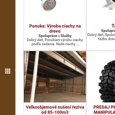
Ponuka: Výroba ciachy na
Ť
drevo
Spoluprá
Dobrý deň, Spolo
Spolupráce > Služby
ťažbu drev
Dobrý deň, Ponúkam výrobu ciachy
podľa zadania. Naše ciachy …
Více možností
Velkoobjemové sušení řeziva
PREDAJ P
od 85-100m3
MANIPULA