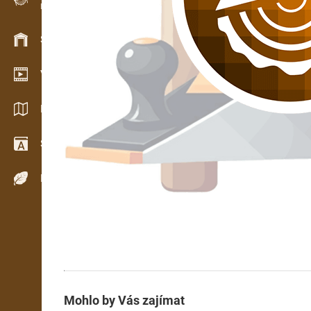
Evidence dřeva v terénu
Skladové hospodářství
Video showroom
Katalogy / Brožury
Slovník
Dřeviny
Mohlo by Vás zajímat