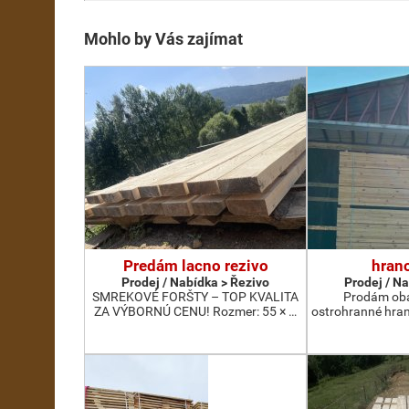
Mohlo by Vás zajímat
Predám lacno rezivo
hran
Prodej / Nabídka > Řezivo
Prodej / N
SMREKOVÉ FORŠTY – TOP KVALITA
Prodám oba
ZA VÝBORNÚ CENU! Rozmer: 55 × …
ostrohranné hra