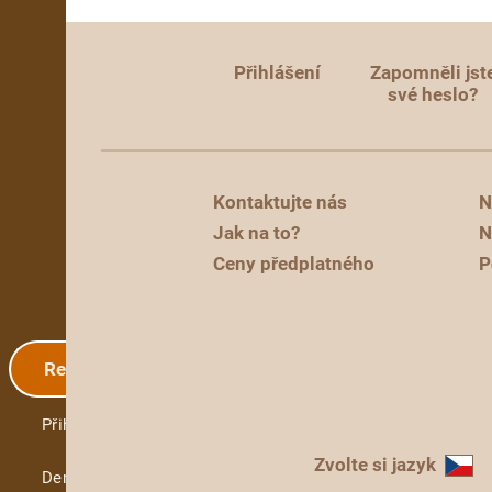
Přihlášení
Zapomněli jst
své heslo?
Kontaktujte nás
N
Jak na to?
N
Ceny předplatného
P
Registrace
Přihlášení
Zvolte si jazyk
Demo