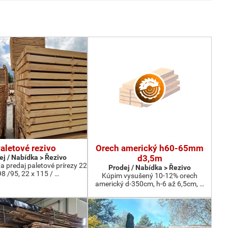
aletové rezivo
Orech americký h60-65mm
ej / Nabídka > Řezivo
d3,5m
 predaj paletové prírezy 22
Prodej / Nabídka > Řezivo
98 /95, 22 x 115 / …
Kúpim vysušený 10-12% orech
americký d-350cm, h-6 až 6,5cm, …