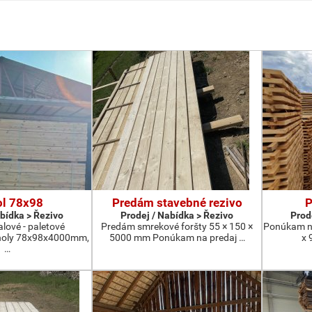
ol 78x98
Predám stavebné rezivo
P
abídka > Řezivo
Prodej / Nabídka > Řezivo
Prod
lové - paletové
Predám smrekové foršty 55 × 150 ×
Ponúkam na
noly 78x98x4000mm,
5000 mm Ponúkam na predaj …
x 
…