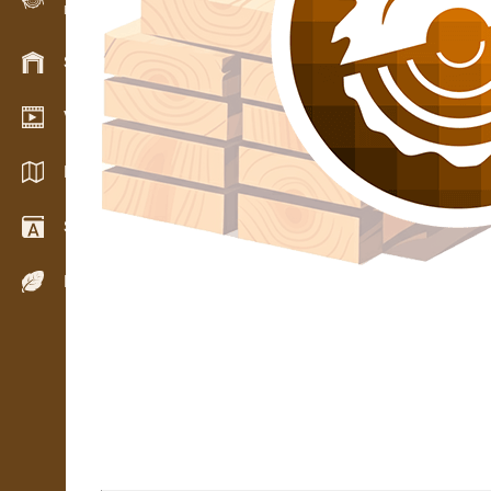
Evidence dřeva v terénu
Skladové hospodářství
Video showroom
Katalogy / Brožury
Slovník
Dřeviny