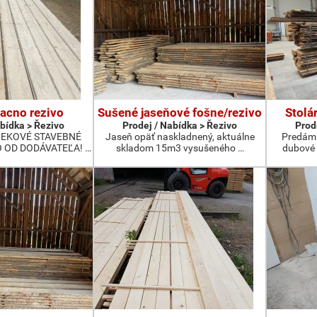
acno rezivo
Sušené jaseňové fošne/rezivo
Stolá
abídka > Řezivo
Prodej / Nabídka > Řezivo
Prod
REKOVÉ STAVEBNÉ
Jaseň opäť naskladnený, aktuálne
Predám 
 OD DODÁVATEĽA! …
skladom 15m3 vysušeného …
dubové 