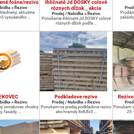
ené fošne/rezivo
Ihličnaté Jd DOSKY colové
abídka > Řezivo
rôznych dĺžok _ akcia
Prod
kladnený, aktuálne
Prodám
Prodej / Nabídka > Řezivo
3 vysušeného …
zakázky
Ponúkame ihličnaté Jd DOSKY colové
rôznych dĺžok podľa …
EKOVEC
Podkladove rezivo
Rezivo
abídka > Řezivo
Prodej / Nabídka > Řezivo
Prod
ný smrekovec vhodný
Ponukam na predaj podkladove rezivo
Ponukam v
y, fasády, …
ako hranoly 8x8,8x5 …
25 -