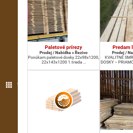
Paletové prírezy
Predam l
Prodej / Nabídka > Řezivo
Prodej / N
Ponúkam paletové dosky 22x98x1200,
KVALITNÉ SM
22x143x1200 1.trieda …
DOSKY – PRIAMO
Více možností