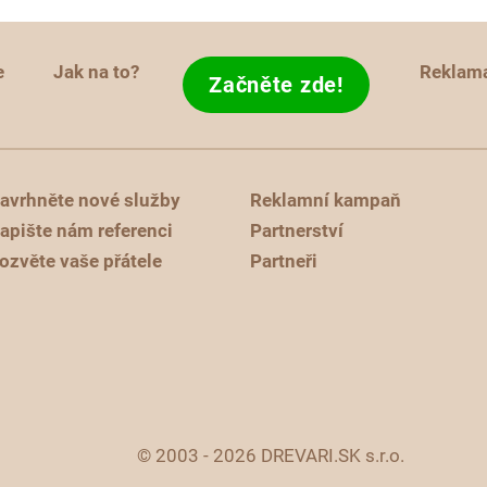
e
Jak na to?
Reklam
Začněte zde!
avrhněte nové služby
Reklamní kampaň
apište nám referenci
Partnerství
ozvěte vaše přátele
Partneři
© 2003 - 2026 DREVARI.SK s.r.o.