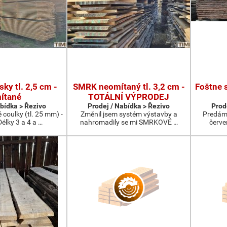
ky tl. 2,5 cm -
SMRK neomítaný tl. 3,2 cm -
Foštne 
ítané
TOTÁLNÍ VÝPRODEJ
abídka > Řezivo
Prodej / Nabídka > Řezivo
Prod
coulky (tl. 25 mm) -
Změnil jsem systém výstavby a
Predám 
élky 3 a 4 a …
nahromadily se mi SMRKOVÉ …
červe