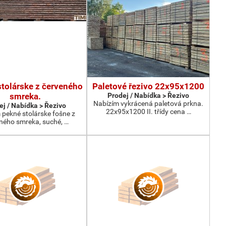
stolárske z červeného
Paletové řezivo 22x95x1200
smreka.
Prodej / Nabídka > Řezivo
Nabízím vykrácená paletová prkna.
ej / Nabídka > Řezivo
22x95x1200 II. třídy cena …
pekné stolárske fošne z
ného smreka, suché, …