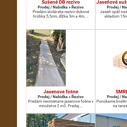
Sušené DB rezivo
Jaseňové suš
Prodej / Nabídka > Řezivo
Prodej / N
Predám stolárske rezivo-dubové
Jaseň opäť nas
hrúbka 5,5cm, dĺžka 3m a 4m, …
skladom 15m
Jasenove fošne
SMR
Prodej / Nabídka > Řezivo
Prodej / N
Predám neomietane jasenove fošne v
Ponúkame kvalit
množstve 2 m3. Predaj …
na teras