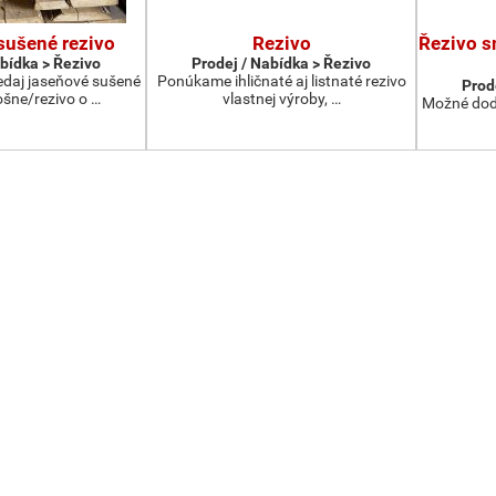
sušené rezivo
Rezivo
Řezivo s
abídka > Řezivo
Prodej / Nabídka > Řezivo
daj jaseňové sušené
Ponúkame ihličnaté aj listnaté rezivo
Prod
ošne/rezivo o …
vlastnej výroby, …
Možné dodá