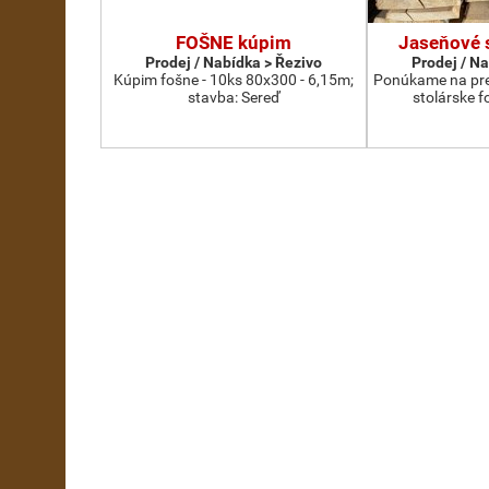
FOŠNE kúpim
Jaseňové 
Prodej / Nabídka > Řezivo
Prodej / N
Kúpim fošne - 10ks 80x300 - 6,15m;
Ponúkame na pre
stavba: Sereď
stolárske f