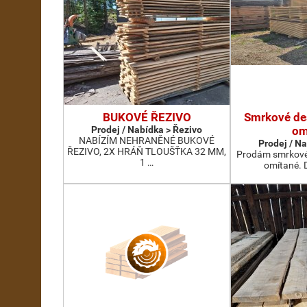
BUKOVÉ ŘEZIVO
Smrkové des
Prodej / Nabídka > Řezivo
om
NABÍZÍM NEHRANĚNÉ BUKOVÉ
Prodej / N
ŘEZIVO, 2X HRÁŇ TLOUŠŤKA 32 MM,
Prodám smrkové 
1 …
omítané. D