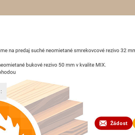
me na predaj suché neomietané smrekovcové rezivo 32 mm 
eomietané bukové rezivo 50 mm v kvalite MIX.
ohodou
:
2025
Žádost