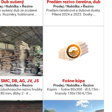
Dub sušený
Predám rezivo čerešna, dub
ej / Nabídka > Řezivo
Prodej / Nabídka > Řezivo
 sušený dub ze zrušené
Predam čerešnové a dubové dosky.
. Rozměry, hoblované …
Pílené 2024 a 2025. Dosky …
 SMC, DB, AG, JV, JS
Fošne kúpa
ej / Nabídka > Řezivo
Prodej / Nabídka > Řezivo
zduchosuche rezivo hrubky
Kúpim : - fošne 80x300 - dl.6,15m -
 80 mm, dlzky 2 - 4 …
hranoly 150x150-6,15m