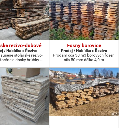
rske rezivo-dubové
Fošny borovice
ej / Nabídka > Řezivo
Prodej / Nabídka > Řezivo
sušené stolárske rezivo-
Prodám cca 30 m3 borových fošen,
foršne a dosky hrúbky …
síla 50 mm délka 4,0 m