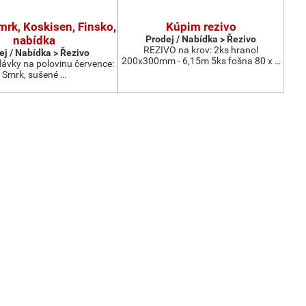
mrk, Koskisen, Finsko,
Kúpim rezivo
nabídka
Prodej / Nabídka > Řezivo
REZIVO na krov: 2ks hranol
ej / Nabídka > Řezivo
200x300mm - 6,15m 5ks fošna 80 x …
vky na polovinu července:
Smrk, sušené …