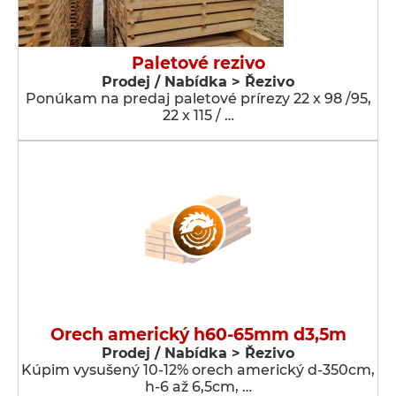
Paletové rezivo
Prodej / Nabídka > Řezivo
Ponúkam na predaj paletové prírezy 22 x 98 /95,
22 x 115 / …
Orech americký h60-65mm d3,5m
Prodej / Nabídka > Řezivo
Kúpim vysušený 10-12% orech americký d-350cm,
h-6 až 6,5cm, …