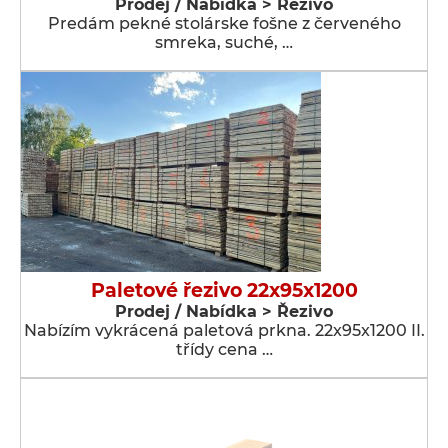
Prodej / Nabídka > Řezivo
Predám pekné stolárske fošne z červeného
smreka, suché, …
Paletové řezivo 22x95x1200
Prodej / Nabídka > Řezivo
Nabízím vykrácená paletová prkna. 22x95x1200 II.
třídy cena …