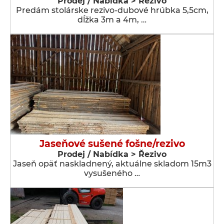
Prodej / Nabídka > Řezivo
Predám stolárske rezivo-dubové hrúbka 5,5cm,
dĺžka 3m a 4m, …
Jaseňové sušené fošne/rezivo
Prodej / Nabídka > Řezivo
Jaseň opäť naskladnený, aktuálne skladom 15m3
vysušeného …