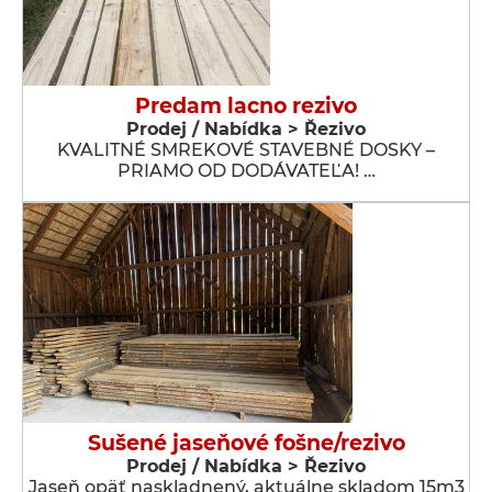
Predam lacno rezivo
Prodej / Nabídka > Řezivo
KVALITNÉ SMREKOVÉ STAVEBNÉ DOSKY –
PRIAMO OD DODÁVATEĽA! …
Sušené jaseňové fošne/rezivo
Prodej / Nabídka > Řezivo
Jaseň opäť naskladnený, aktuálne skladom 15m3