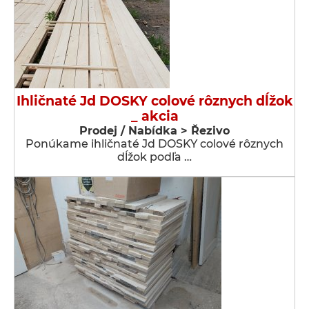
Ihličnaté Jd DOSKY colové rôznych dĺžok
_ akcia
Prodej / Nabídka > Řezivo
Ponúkame ihličnaté Jd DOSKY colové rôznych
dĺžok podľa …