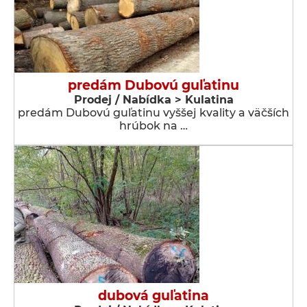
predám Dubovú guľatinu
Prodej / Nabídka > Kulatina
predám Dubovú guľatinu vyššej kvality a väčších
hrúbok na …
dubová guľatina