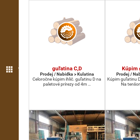
guľatina C,D
Kúpim 
Více možností
Prodej / Nabídka > Kulatina
Prodej / Na
Celoročne kúpim ihlič. guľatinu D na
Kúpim guľatinu D
paletové prírezy od 4m …
Na tenšom