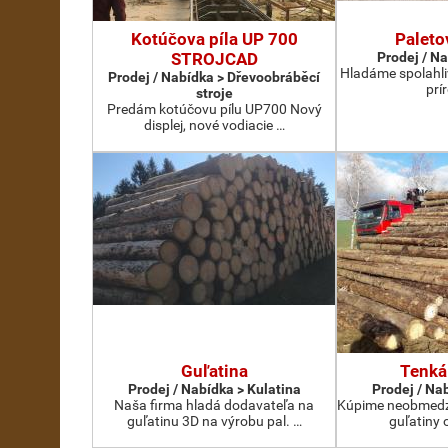
Kotúčova píla UP 700
Paleto
STROJCAD
Prodej / N
Hladáme spolahli
Prodej / Nabídka > Dřevoobráběcí
prí
stroje
Predám kotúčovu pílu UP700 Nový
displej, nové vodiacie …
Guľatina
Tenká
Prodej / Nabídka > Kulatina
Prodej / Na
Naša firma hladá dodavateľa na
Kúpime neobmedz
guľatinu 3D na výrobu pal. …
guľatiny