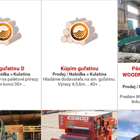
guľatinu D
Kúpim guľatinu
Pás
bídka > Kulatina
Prodej / Nabídka > Kulatina
WOODM
 na paletové prírezy.
Hladáme dodavateľa na sm. guľatinu.
 konci 30+ …
Výrezy 4,5,6m....40+ …
Prodej /
Predám WO
link