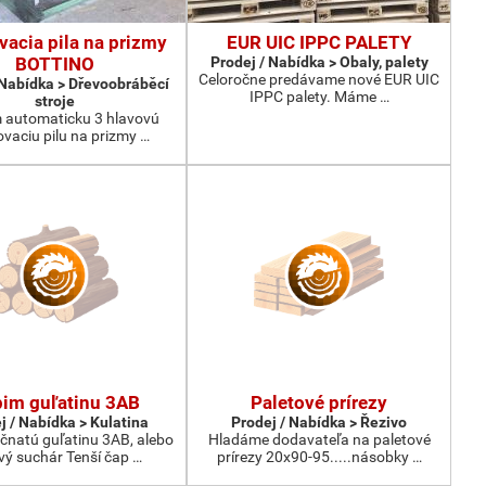
vacia pila na prizmy
EUR UIC IPPC PALETY
BOTTINO
Prodej / Nabídka > Obaly, palety
Celoročne predávame nové EUR UIC
 Nabídka > Dřevoobráběcí
IPPC palety. Máme …
stroje
 automaticku 3 hlavovú
vaciu pilu na prizmy …
im guľatinu 3AB
Paletové prírezy
j / Nabídka > Kulatina
Prodej / Nabídka > Řezivo
ičnatú guľatinu 3AB, alebo
Hladáme dodavateľa na paletové
vý suchár Tenší čap …
prírezy 20x90-95.....násobky …