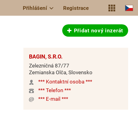
Přihlášení
Registrace
Přidat nový inzerát
BAGIN, S.R.O.
Zelezničná 87/77
Zemianska Olča, Slovensko
*** Kontaktní osoba ***
*** Telefon ***
*** E-mail ***