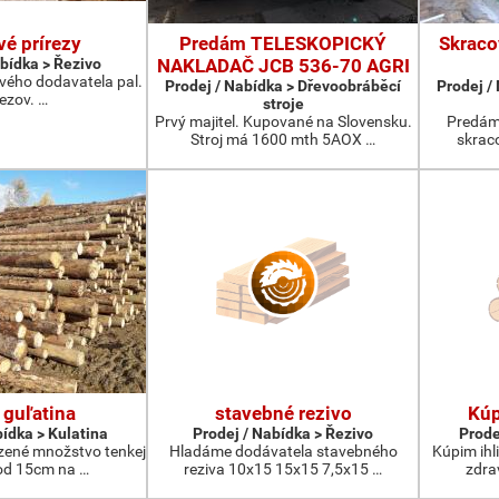
vé prírezy
Predám TELESKOPICKÝ
Skraco
abídka > Řezivo
NAKLADAČ JCB 536-70 AGRI
vého dodavatela pal.
Prodej / Nabídka > Dřevoobráběcí
Prodej /
rezov. …
stroje
Prvý majitel. Kupované na Slovensku.
Predám
Stroj má 1600 mth 5AOX …
skraco
 guľatina
stavebné rezivo
Kúp
bídka > Kulatina
Prodej / Nabídka > Řezivo
Prode
ené množstvo tenkej
Hladáme dodávatela stavebného
Kúpim ihl
 od 15cm na …
reziva 10x15 15x15 7,5x15 …
zdra