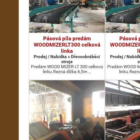
Pásová píla predám
Pásová 
WOODMIZERLT300 celková
WOODMIZER
linka
l
Prodej / Nabídka > Dřevoobráběcí
Prodej / Nabíd
stroje
s
Predám WOOD MIZER LT 300 celkovú
Predám WOOD MI
linku.Rezná dlžka 6,5m …
linku.Rezn