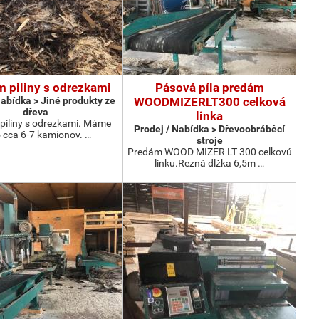
m piliny s odrezkami
Pásová píla predám
Nabídka > Jiné produkty ze
WOODMIZERLT300 celková
dřeva
linka
piliny s odrezkami. Máme
Prodej / Nabídka > Dřevoobráběcí
 cca 6-7 kamionov. …
stroje
Predám WOOD MIZER LT 300 celkovú
linku.Rezná dlžka 6,5m …