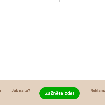
e
Jak na to?
Reklam
Začněte zde!