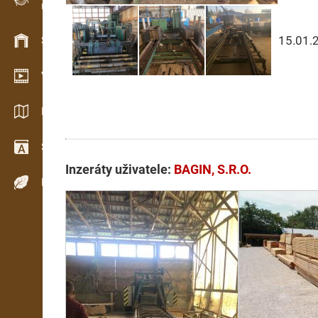
Evidence dřeva v terénu
15.01.
Skladové hospodářství
Video showroom
Katalogy / Brožury
Slovník
Inzeráty uživatele:
BAGIN, S.R.O.
Dřeviny