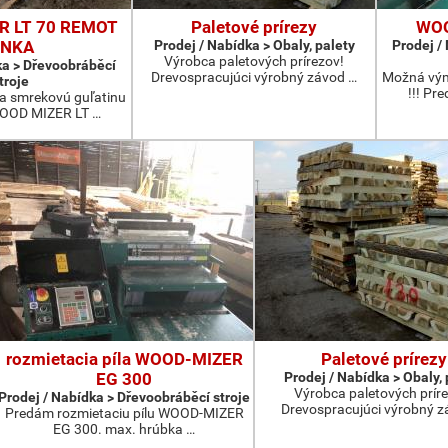
R LT 70 REMOT
Paletové prírezy
WOO
INKA
Prodej / Nabídka > Obaly, palety
Prodej /
Výrobca paletových prírezov!
ka > Dřevoobráběcí
Drevospracujúci výrobný závod …
Možná vým
troje
!!! P
 smrekovú guľatinu
WOOD MIZER LT …
rozmietacia píla WOOD-MIZER
Paletové prírezy
EG 300
Prodej / Nabídka > Obaly, 
Výrobca paletových prír
Prodej / Nabídka > Dřevoobráběcí stroje
Drevospracujúci výrobný z
Predám rozmietaciu pílu WOOD-MIZER
EG 300. max. hrúbka …