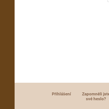
Přihlášení
Zapomněli jst
své heslo?