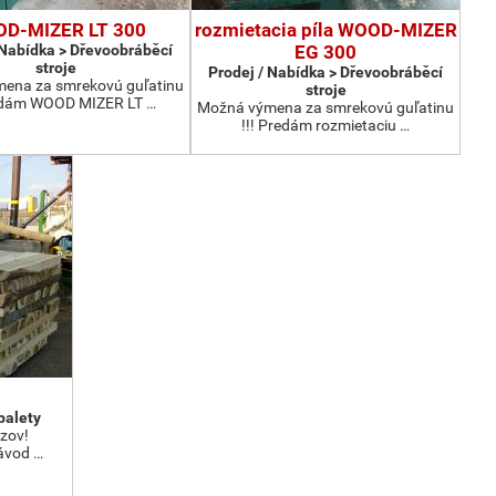
D-MIZER LT 300
rozmietacia píla WOOD-MIZER
 Nabídka > Dřevoobráběcí
EG 300
stroje
Prodej / Nabídka > Dřevoobráběcí
ena za smrekovú guľatinu
stroje
redám WOOD MIZER LT …
Možná výmena za smrekovú guľatinu
!!! Predám rozmietaciu …
palety
ezov!
ávod …