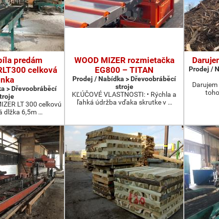
píla predám
WOOD MIZER rozmietačka
Daruje
LT300 celková
EG800 – TITAN
Prodej / 
inka
Prodej / Nabídka > Dřevoobráběcí
Darujem 
stroje
ka > Dřevoobráběcí
toho
KĽÚČOVÉ VLASTNOSTI: • Rýchla a
troje
ľahká údržba vďaka skrutke v …
ZER LT 300 celkovú
á dlžka 6,5m …