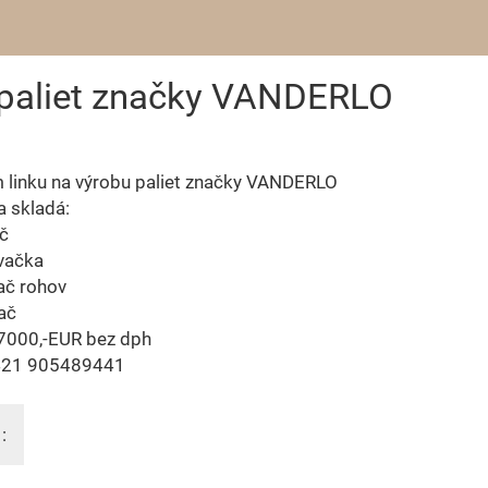
 paliet značky VANDERLO
 linku na výrobu paliet značky VANDERLO
a skladá:
č
vačka
ač rohov
ač
7000,-EUR bez dph
0421 905489441
: