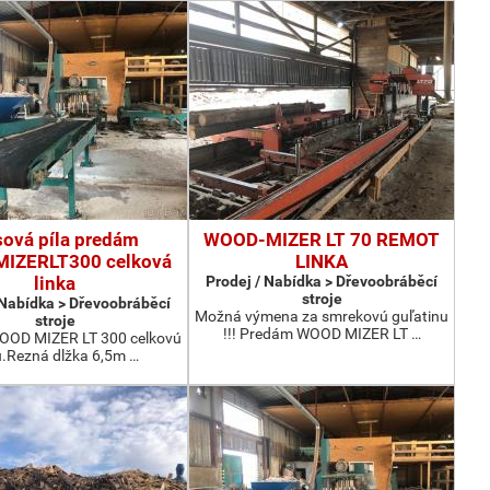
ová píla predám
WOOD-MIZER LT 70 REMOT
IZERLT300 celková
LINKA
linka
Prodej / Nabídka > Dřevoobráběcí
stroje
 Nabídka > Dřevoobráběcí
Možná výmena za smrekovú guľatinu
stroje
!!! Predám WOOD MIZER LT …
OD MIZER LT 300 celkovú
u.Rezná dlžka 6,5m …