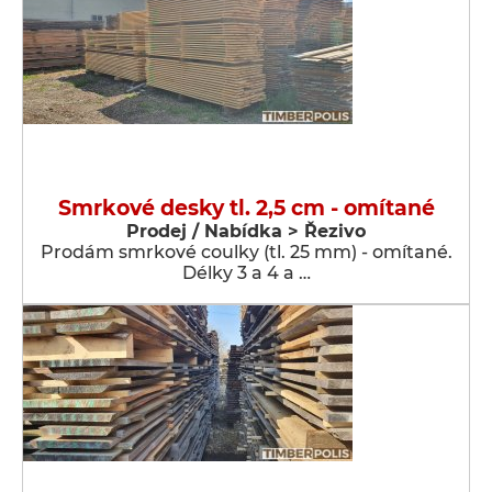
Smrkové desky tl. 2,5 cm - omítané
Prodej / Nabídka > Řezivo
Prodám smrkové coulky (tl. 25 mm) - omítané.
Délky 3 a 4 a …