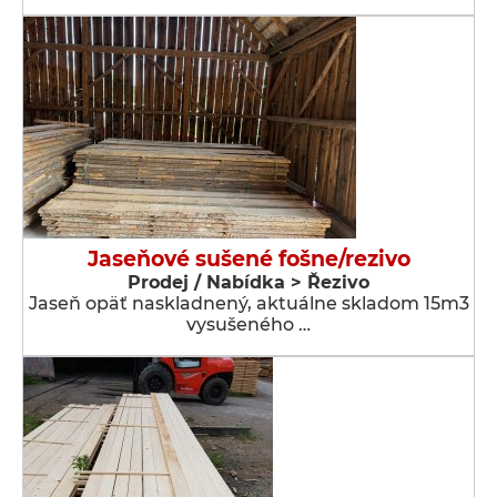
Jaseňové sušené fošne/rezivo
Prodej / Nabídka > Řezivo
Jaseň opäť naskladnený, aktuálne skladom 15m3
vysušeného …