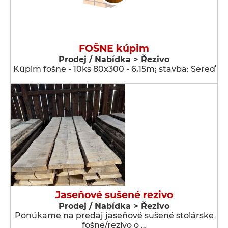
FOŠNE kúpim
Prodej / Nabídka > Řezivo
Kúpim fošne - 10ks 80x300 - 6,15m; stavba: Sereď
Jaseňové sušené rezivo
Prodej / Nabídka > Řezivo
Ponúkame na predaj jaseňové sušené stolárske
fošne/rezivo o …