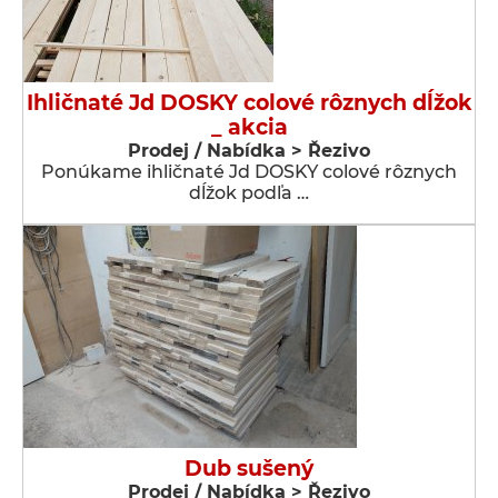
Ihličnaté Jd DOSKY colové rôznych dĺžok
_ akcia
Prodej / Nabídka > Řezivo
Ponúkame ihličnaté Jd DOSKY colové rôznych
dĺžok podľa …
Dub sušený
Prodej / Nabídka > Řezivo