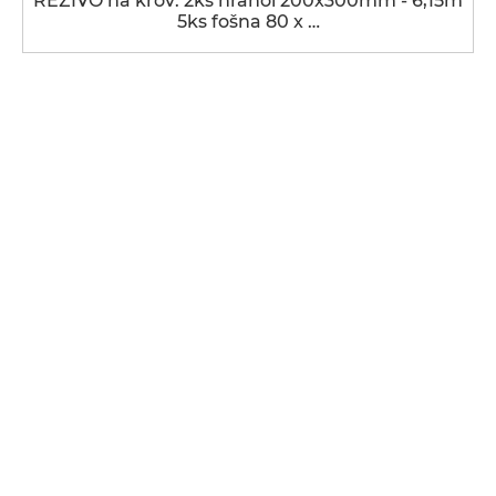
REZIVO na krov: 2ks hranol 200x300mm - 6,15m
5ks fošna 80 x …