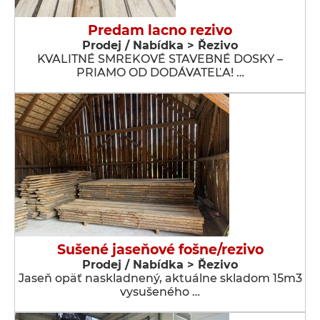
Predam lacno rezivo
Prodej / Nabídka > Řezivo
KVALITNÉ SMREKOVÉ STAVEBNÉ DOSKY –
PRIAMO OD DODÁVATEĽA! …
Sušené jaseňové fošne/rezivo
Prodej / Nabídka > Řezivo
Jaseň opäť naskladnený, aktuálne skladom 15m3
vysušeného …