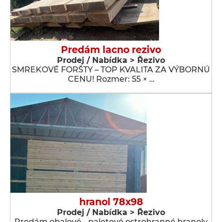
Predám lacno rezivo
Prodej / Nabídka > Řezivo
SMREKOVÉ FORŠTY – TOP KVALITA ZA VÝBORNÚ
CENU! Rozmer: 55 × …
hranol 78x98
Prodej / Nabídka > Řezivo
Prodám obalové - paletové ostrohranné hranoly