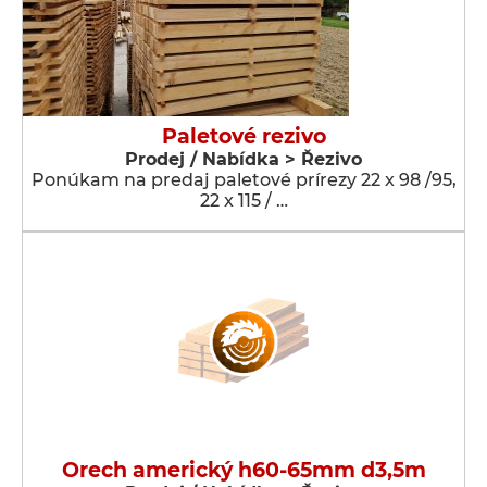
Paletové rezivo
Prodej / Nabídka > Řezivo
Ponúkam na predaj paletové prírezy 22 x 98 /95,
22 x 115 / …
Orech americký h60-65mm d3,5m