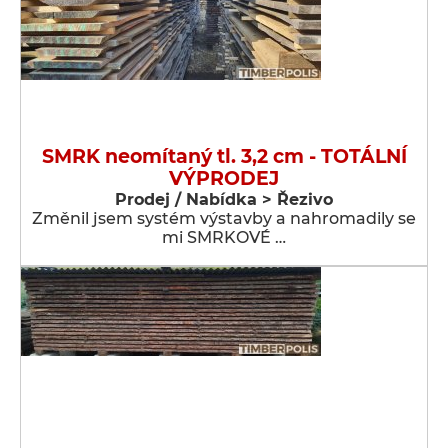
SMRK neomítaný tl. 3,2 cm - TOTÁLNÍ
VÝPRODEJ
Prodej / Nabídka > Řezivo
Změnil jsem systém výstavby a nahromadily se
mi SMRKOVÉ …