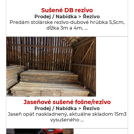
Sušené DB rezivo
Prodej / Nabídka > Řezivo
Predám stolárske rezivo-dubové hrúbka 5,5cm,
dĺžka 3m a 4m, …
Jaseňové sušené fošne/rezivo
Prodej / Nabídka > Řezivo
Jaseň opäť naskladnený, aktuálne skladom 15m3
vysušeného …