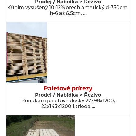
Prodej / Nabídka > Řezivo
Kúpim vysušený 10-12% orech americký d-350cm,
h-6 až 6,5cm, …
Paletové prírezy
Prodej / Nabídka > Řezivo
Ponúkam paletové dosky 22x98x1200,
22x143x1200 1.trieda …