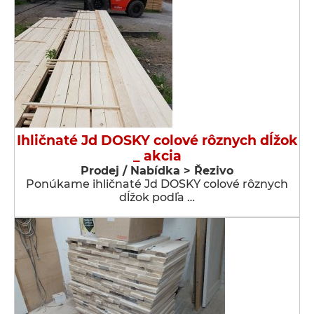
Ihličnaté Jd DOSKY colové rôznych dĺžok
_ akcia
Prodej / Nabídka > Řezivo
Ponúkame ihličnaté Jd DOSKY colové rôznych
dĺžok podľa …