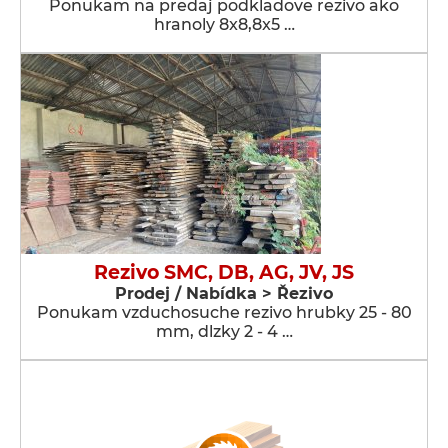
Ponukam na predaj podkladove rezivo ako
hranoly 8x8,8x5 …
Rezivo SMC, DB, AG, JV, JS
Prodej / Nabídka > Řezivo
Ponukam vzduchosuche rezivo hrubky 25 - 80
mm, dlzky 2 - 4 …