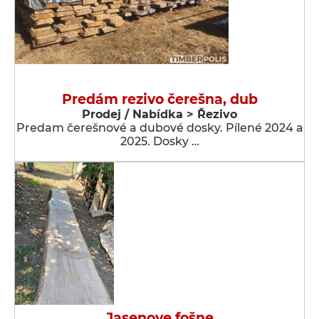
Predám rezivo čerešna, dub
Prodej / Nabídka > Řezivo
Predam čerešnové a dubové dosky. Pílené 2024 a
2025. Dosky …
Jasenove fošne