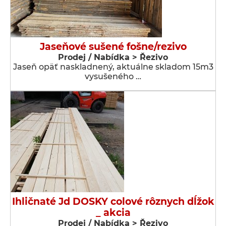
Jaseňové sušené fošne/rezivo
Prodej / Nabídka > Řezivo
Jaseň opäť naskladnený, aktuálne skladom 15m3
vysušeného …
Ihličnaté Jd DOSKY colové rôznych dĺžok
_ akcia
Prodej / Nabídka > Řezivo