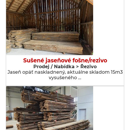
Sušené jaseňové fošne/rezivo
Prodej / Nabídka > Řezivo
Jaseň opäť naskladnený, aktuálne skladom 15m3
vysušeného …