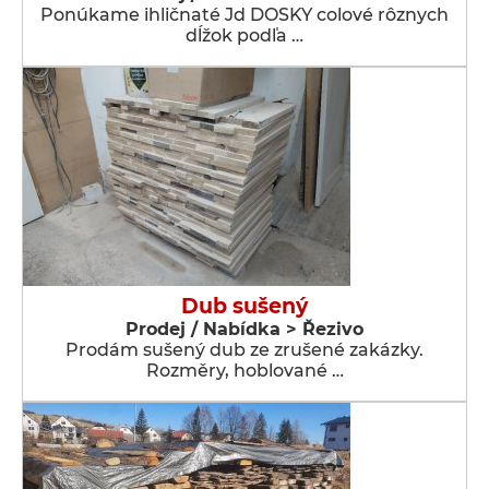
Ponúkame ihličnaté Jd DOSKY colové rôznych
dĺžok podľa …
Dub sušený
Prodej / Nabídka > Řezivo
Prodám sušený dub ze zrušené zakázky.
Rozměry, hoblované …