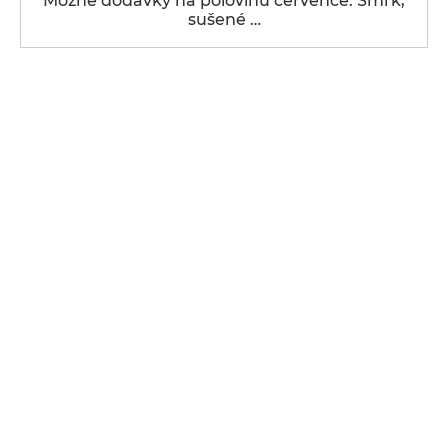
Možné dodávky na polovinu července: Smrk,
sušené …