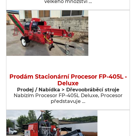
velkého množství …
Prodám Stacionární Procesor FP-405L -
Deluxe
Prodej / Nabídka > Dřevoobráběcí stroje
Nabízím Procesor FP-405L Deluxe, Procesor
představuje …