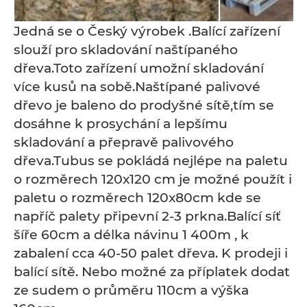
Jedná se o Český výrobek .Balící zařízení
slouží pro skladování naštípaného
dřeva.Toto zařízení umožní skladování
více kusů na sobě.Naštípané palivové
dřevo je baleno do prodyšné sítě,tím se
dosáhne k prosychání a lepšímu
skladování a přepravě palivového
dřeva.Tubus se pokládá nejlépe na paletu
o rozměrech 120x120 cm je možné použít i
paletu o rozměrech 120x80cm kde se
napříč palety připevní 2-3 prkna.Balící síť
šíře 60cm a délka návinu 1 400m , k
zabalení cca 40-50 palet dřeva. K prodeji i
balící sítě. Nebo možné za příplatek dodat
ze sudem o průměru 110cm a výška