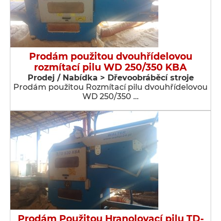
Prodám použitou dvouhřídelovou
rozmítací pilu WD 250/350 KBA
Prodej / Nabídka > Dřevoobráběcí stroje
Prodám použitou Rozmítací pilu dvouhřídelovou
WD 250/350 …
Prodám Použitou Hranolovací pilu TD-