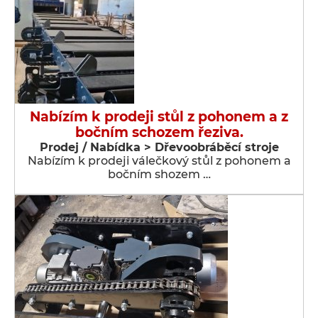
Nabízím k prodeji stůl z pohonem a z
bočním schozem řeziva.
Prodej / Nabídka > Dřevoobráběcí stroje
Nabízím k prodeji válečkový stůl z pohonem a
bočním shozem …