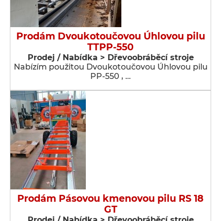
Prodám Dvoukotoučovou Úhlovou pilu
TTPP-550
Prodej / Nabídka > Dřevoobráběcí stroje
Nabízím použitou Dvoukotoučovou Úhlovou pilu
PP-550 , …
Prodám Pásovou kmenovou pilu RS 18
GT
Prodej / Nabídka > Dřevoobráběcí stroje