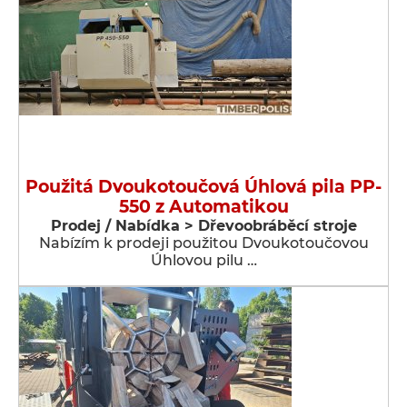
Použitá Dvoukotoučová Úhlová pila PP-
550 z Automatikou
Prodej / Nabídka > Dřevoobráběcí stroje
Nabízím k prodeji použitou Dvoukotoučovou
Úhlovou pilu …