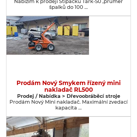
Nabízím k prodeji Štípačku Tark-50 ,průměr
špalků do 100 …
Prodám Nový Smykem řízený mini
nakladač RL500
Prodej / Nabídka > Dřevoobráběcí stroje
Prodám Nový Mini nakladač. Maximální zvedací
kapacita …