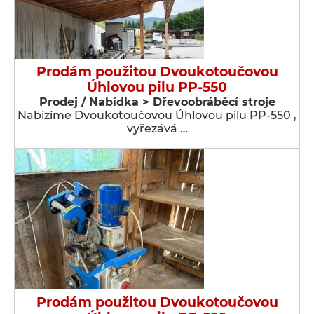
Prodám použitou Dvoukotoučovou
Úhlovou pilu PP-550
Prodej / Nabídka > Dřevoobráběcí stroje
Nabízíme Dvoukotoučovou Úhlovou pilu PP-550 ,
vyřezává …
Prodám použitou Dvoukotoučovou