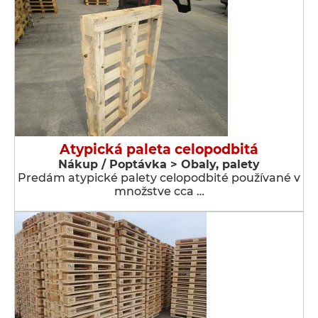
Atypická paleta celopodbitá
Nákup / Poptávka > Obaly, palety
Predám atypické palety celopodbité používané v
množstve cca …