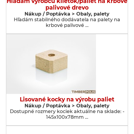
Hľadám výrobcu klietok/paliet na krbové
palivové drevo
Nákup / Poptávka > Obaly, palety
Hľadám stabilného dodávatela na palety na
krbové palivové …
Lisované kocky na výrobu paliet
Nákup / Poptávka > Obaly, palety
Dostupné rozmery kociek aktuálne na sklade: -
145x100x78mm …