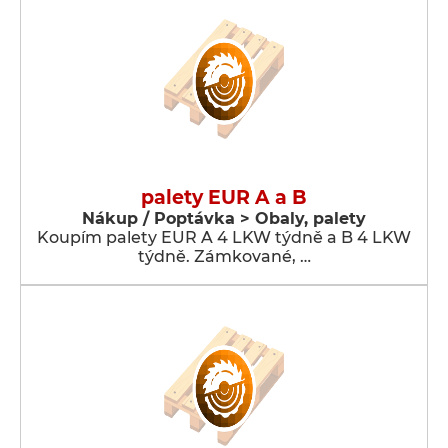
palety EUR A a B
Nákup / Poptávka > Obaly, palety
Koupím palety EUR A 4 LKW týdně a B 4 LKW
týdně. Zámkované, …