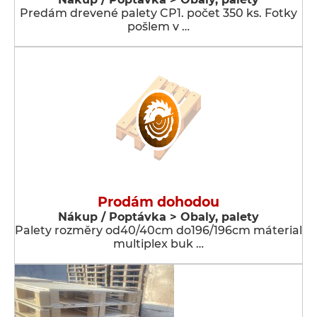
Predám drevené palety CP1. počet 350 ks. Fotky
pošlem v …
Prodám dohodou
Nákup / Poptávka > Obaly, palety
Palety rozměry od40/40cm do196/196cm máterial
multiplex buk …