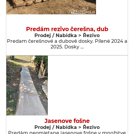
Predám rezivo čerešna, dub
Prodej / Nabídka > Řezivo
Predam čerešnové a dubové dosky. Pílené 2024 a
2025. Dosky …
Jasenove fošne
Prodej / Nabídka > Řezivo
Predám neomietane jasenove fošne v množstve