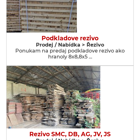
Podkladove rezivo
Prodej / Nabídka > Řezivo
Ponukam na predaj podkladove rezivo ako
hranoly 8x8,8x5 …
Rezivo SMC, DB, AG, JV, JS