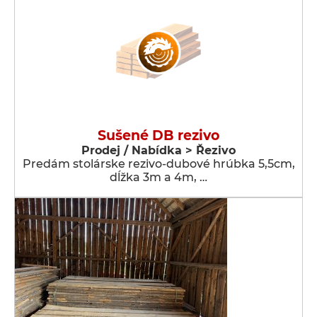
Sušené DB rezivo
Prodej / Nabídka > Řezivo
Predám stolárske rezivo-dubové hrúbka 5,5cm,
dĺžka 3m a 4m, …