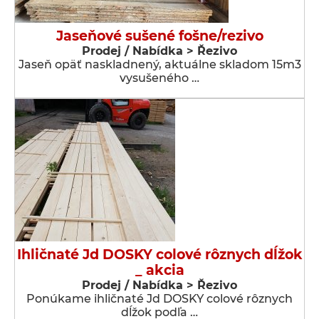
Jaseňové sušené fošne/rezivo
Prodej / Nabídka > Řezivo
Jaseň opäť naskladnený, aktuálne skladom 15m3
vysušeného …
Ihličnaté Jd DOSKY colové rôznych dĺžok
_ akcia
Prodej / Nabídka > Řezivo
Ponúkame ihličnaté Jd DOSKY colové rôznych
dĺžok podľa …