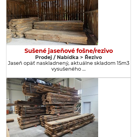
Sušené jaseňové fošne/rezivo
Prodej / Nabídka > Řezivo
Jaseň opäť naskladnený, aktuálne skladom 15m3
vysušeného …