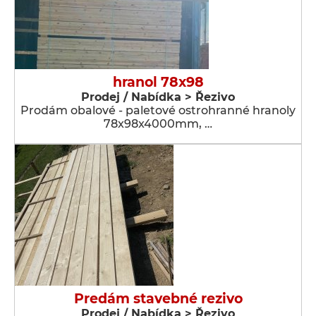
hranol 78x98
Prodej / Nabídka > Řezivo
Prodám obalové - paletové ostrohranné hranoly
78x98x4000mm, …
Predám stavebné rezivo
Prodej / Nabídka > Řezivo