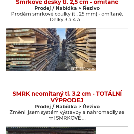
Smrkové desky tl. 2,5 cm - omítané
Prodej / Nabídka > Řezivo
Prodám smrkové coulky (tl. 25 mm) - omítané.
Délky 3 a 4 a …
SMRK neomítaný tl. 3,2 cm - TOTÁLNÍ
VÝPRODEJ
Prodej / Nabídka > Řezivo
Změnil jsem systém výstavby a nahromadily se
mi SMRKOVÉ …