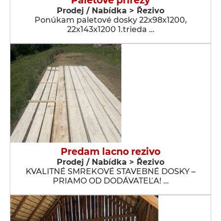
Paletové prírezy
Prodej / Nabídka > Řezivo
Ponúkam paletové dosky 22x98x1200,
22x143x1200 1.trieda …
Predam lacno rezivo
Prodej / Nabídka > Řezivo
KVALITNÉ SMREKOVÉ STAVEBNÉ DOSKY –
PRIAMO OD DODÁVATEĽA! …