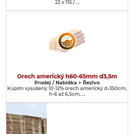
22 x 115 / …
Orech americký h60-65mm d3,5m
Prodej / Nabídka > Řezivo
Kúpim vysušený 10-12% orech americký d-350cm,
h-6 až 6,5cm, …