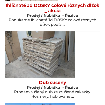
Ihličnaté Jd DOSKY colové rôznych dĺžok
_ akcia
Prodej / Nabídka > Řezivo
Ponúkame ihličnaté Jd DOSKY colové rôznych
dĺžok podľa …
Dub sušený
Prodej / Nabídka > Řezivo
Prodám sušený dub ze zrušené zakázky.
Rozměry, hoblované …