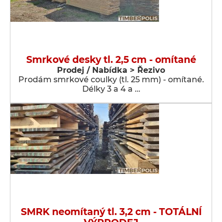
Smrkové desky tl. 2,5 cm - omítané
Prodej / Nabídka > Řezivo
Prodám smrkové coulky (tl. 25 mm) - omítané.
Délky 3 a 4 a …
SMRK neomítaný tl. 3,2 cm - TOTÁLNÍ