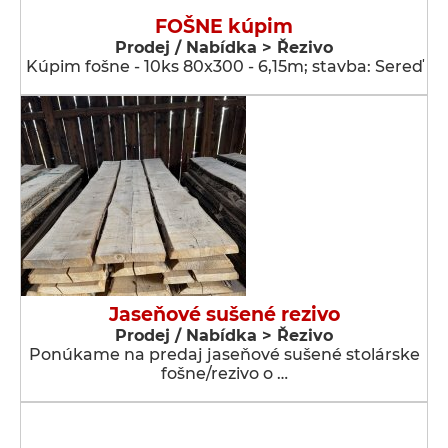
FOŠNE kúpim
Prodej / Nabídka > Řezivo
Kúpim fošne - 10ks 80x300 - 6,15m; stavba: Sereď
Jaseňové sušené rezivo
Prodej / Nabídka > Řezivo
Ponúkame na predaj jaseňové sušené stolárske
fošne/rezivo o …