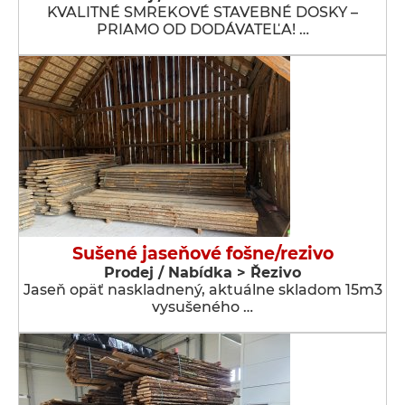
KVALITNÉ SMREKOVÉ STAVEBNÉ DOSKY –
PRIAMO OD DODÁVATEĽA! …
Sušené jaseňové fošne/rezivo
Prodej / Nabídka > Řezivo
Jaseň opäť naskladnený, aktuálne skladom 15m3
vysušeného …