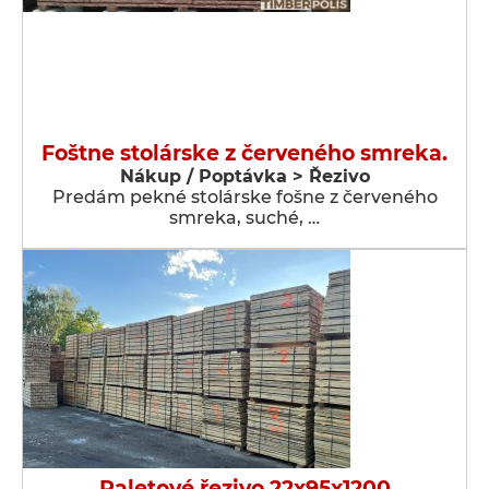
Foštne stolárske z červeného smreka.
Nákup / Poptávka > Řezivo
Predám pekné stolárske fošne z červeného
smreka, suché, …
Paletové řezivo 22x95x1200