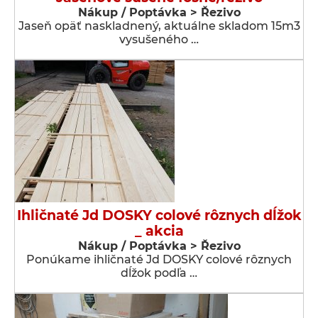
Nákup / Poptávka > Řezivo
Jaseň opäť naskladnený, aktuálne skladom 15m3
vysušeného …
Ihličnaté Jd DOSKY colové rôznych dĺžok
_ akcia
Nákup / Poptávka > Řezivo
Ponúkame ihličnaté Jd DOSKY colové rôznych
dĺžok podľa …