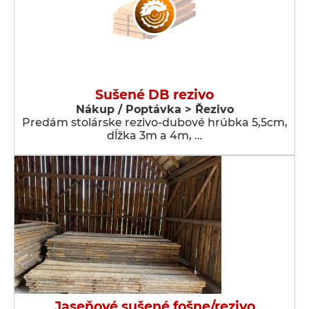
Sušené DB rezivo
Nákup / Poptávka > Řezivo
Predám stolárske rezivo-dubové hrúbka 5,5cm,
dĺžka 3m a 4m, …
Jaseňové sušené fošne/rezivo