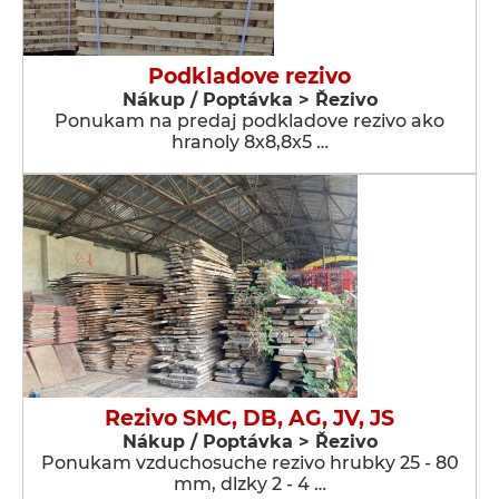
Podkladove rezivo
Nákup / Poptávka > Řezivo
Ponukam na predaj podkladove rezivo ako
hranoly 8x8,8x5 …
Rezivo SMC, DB, AG, JV, JS
Nákup / Poptávka > Řezivo
Ponukam vzduchosuche rezivo hrubky 25 - 80
mm, dlzky 2 - 4 …