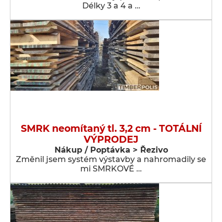
Délky 3 a 4 a …
SMRK neomítaný tl. 3,2 cm - TOTÁLNÍ
VÝPRODEJ
Nákup / Poptávka > Řezivo
Změnil jsem systém výstavby a nahromadily se
mi SMRKOVÉ …