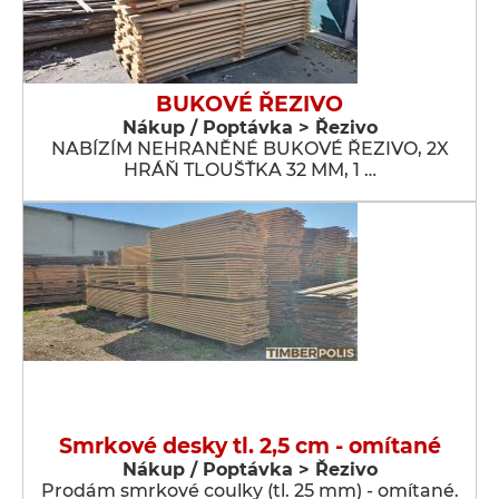
BUKOVÉ ŘEZIVO
Nákup / Poptávka > Řezivo
NABÍZÍM NEHRANĚNÉ BUKOVÉ ŘEZIVO, 2X
HRÁŇ TLOUŠŤKA 32 MM, 1 …
Smrkové desky tl. 2,5 cm - omítané
Nákup / Poptávka > Řezivo
Prodám smrkové coulky (tl. 25 mm) - omítané.