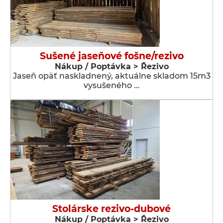
Sušené jaseňové fošne/rezivo
Nákup / Poptávka > Řezivo
Jaseň opäť naskladnený, aktuálne skladom 15m3
vysušeného …
Stolárske rezivo-dubové
Nákup / Poptávka > Řezivo