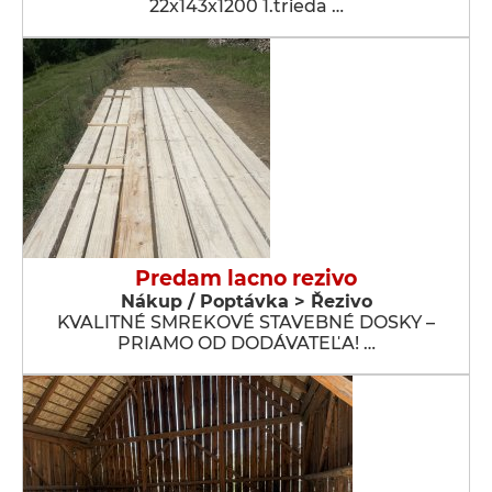
22x143x1200 1.trieda …
Predam lacno rezivo
Nákup / Poptávka > Řezivo
KVALITNÉ SMREKOVÉ STAVEBNÉ DOSKY –
PRIAMO OD DODÁVATEĽA! …