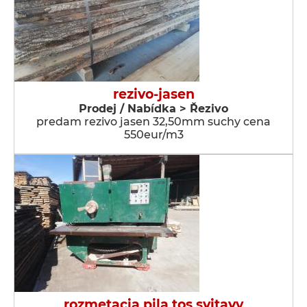
rezivo-jasen
Prodej / Nabídka > Řezivo
predam rezivo jasen 32,50mm suchy cena
550eur/m3
rozmetacia pila tos svitavy