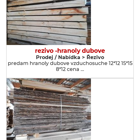
rezivo -hranoly dubove
Prodej / Nabídka > Řezivo
predam hranoly dubove vzduchosuche 12*12 15*15
8*12 cena …