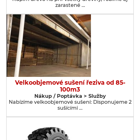
zarastené …
Velkoobjemové sušení řeziva od 85-
100m3
Nákup / Poptávka > Služby
Nabízíme velkoobjemové sušení: Disponujeme 2
sušícími …