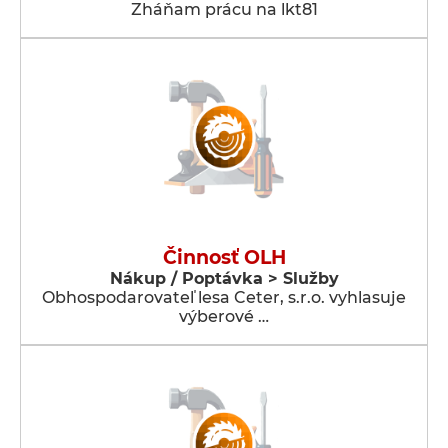
Zháňam prácu na lkt81
Činnosť OLH
Nákup / Poptávka > Služby
Obhospodarovateľ lesa Ceter, s.r.o. vyhlasuje
výberové …