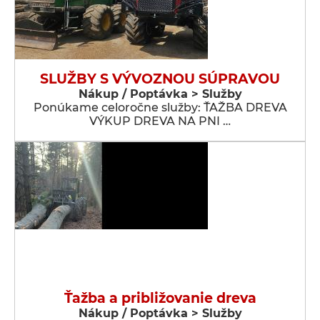
SLUŽBY S VÝVOZNOU SÚPRAVOU
Nákup / Poptávka > Služby
Ponúkame celoročne služby: ŤAŽBA DREVA
VÝKUP DREVA NA PNI …
Ťažba a približovanie dreva
Nákup / Poptávka > Služby