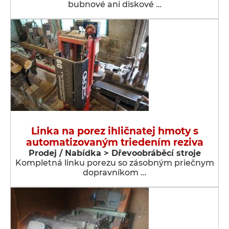
bubnové ani diskové …
Linka na porez ihličnatej hmoty s
automatizovaným triedením reziva
Prodej / Nabídka > Dřevoobráběcí stroje
Kompletná linku porezu so zásobným priečnym
dopravníkom …