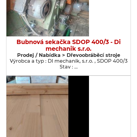
Bubnová sekačka SDOP 400/3 - Di
mechanik s.r.o.
Prodej / Nabídka > Dřevoobráběcí stroje
Výrobca a typ : DI mechanik, s.r.o. , SDOP 400/3
Stav : …