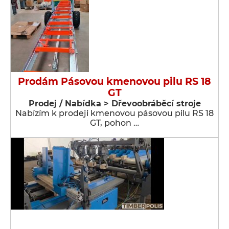
Prodám Pásovou kmenovou pilu RS 18
GT
Prodej / Nabídka > Dřevoobráběcí stroje
Nabízím k prodeji kmenovou pásovou pilu RS 18
GT, pohon …