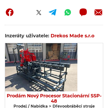
Inzeráty uživatele:
Drekos Made s.r.o
Prodám Nový Procesor Stacionární SSP-
48
Prodej / Nabídka > Dřevoobráběcí stroje