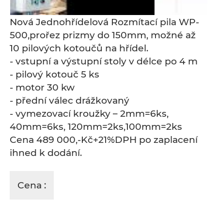
Nová Jednohřídelová Rozmítací pila WP-
500,prořez prizmy do 150mm, možné až
10 pilových kotoučů na hřídel.
- vstupní a výstupní stoly v délce po 4 m
- pilový kotouč 5 ks
- motor 30 kw
- přední válec drážkovaný
- vymezovací kroužky – 2mm=6ks,
40mm=6ks, 120mm=2ks,100mm=2ks
Cena 489 000,-Kč+21%DPH po zaplacení
ihned k dodání.
Cena :