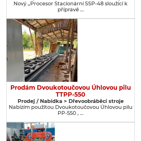
Nový ,,Procesor Stacionární SSP-48 sloužící k
přípravě …
Prodám Dvoukotoučovou Úhlovou pilu
TTPP-550
Prodej / Nabídka > Dřevoobráběcí stroje
Nabízím použitou Dvoukotoučovou Úhlovou pilu
PP-550 , …