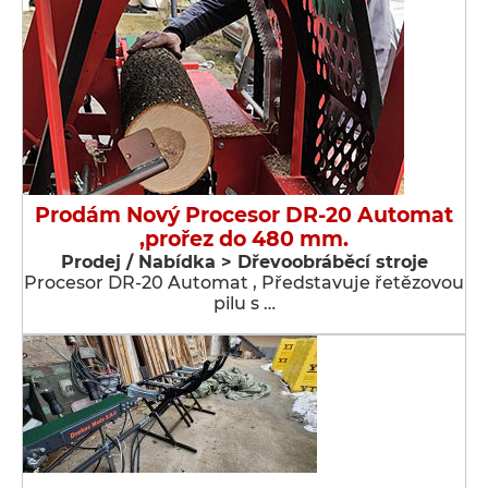
Prodám Nový Procesor DR-20 Automat
,prořez do 480 mm.
Prodej / Nabídka > Dřevoobráběcí stroje
Procesor DR-20 Automat , Představuje řetězovou
pilu s …