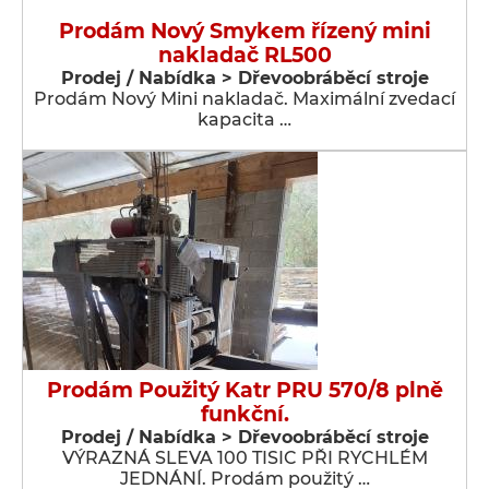
Prodám Nový Smykem řízený mini
nakladač RL500
Prodej / Nabídka > Dřevoobráběcí stroje
Prodám Nový Mini nakladač. Maximální zvedací
kapacita …
Prodám Použitý Katr PRU 570/8 plně
funkční.
Prodej / Nabídka > Dřevoobráběcí stroje
VÝRAZNÁ SLEVA 100 TISIC PŘI RYCHLÉM
JEDNÁNÍ. Prodám použitý …