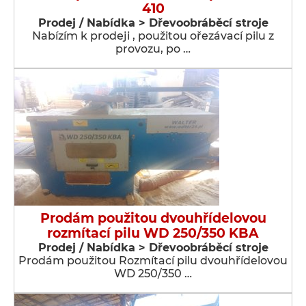
410
Prodej / Nabídka > Dřevoobráběcí stroje
Nabízím k prodeji , použitou ořezávací pilu z
provozu, po …
Prodám použitou dvouhřídelovou
rozmítací pilu WD 250/350 KBA
Prodej / Nabídka > Dřevoobráběcí stroje
Prodám použitou Rozmítací pilu dvouhřídelovou
WD 250/350 …