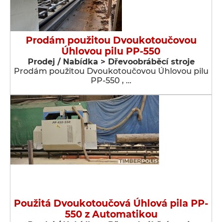
Prodám použitou Dvoukotoučovou
Úhlovou pilu PP-550
Prodej / Nabídka > Dřevoobráběcí stroje
Prodám použitou Dvoukotoučovou Úhlovou pilu
PP-550 , …
Použitá Dvoukotoučová Úhlová pila PP-
550 z Automatikou