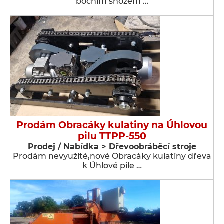
bočním shozem …
Prodám Obracáky kulatiny na Úhlovou
pilu TTPP-550
Prodej / Nabídka > Dřevoobráběcí stroje
Prodám nevyužité,nové Obracáky kulatiny dřeva
k Úhlové pile …