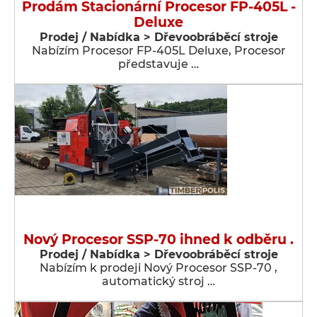
Prodám Stacionární Procesor FP-405L -
Deluxe
Prodej / Nabídka > Dřevoobráběcí stroje
Nabízím Procesor FP-405L Deluxe, Procesor
představuje …
Nový Procesor SSP-70 ihned k odběru .
Prodej / Nabídka > Dřevoobráběcí stroje
Nabízím k prodeji Nový Procesor SSP-70 ,
automatický stroj …