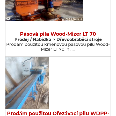
Pásová pila Wood-Mizer LT 70
Prodej / Nabídka > Dřevoobráběcí stroje
Prodám použitou kmenovou pásovou pilu Wood-
Mizer LT 70, hl. …
Prodám použitou Ořezávací pilu WDPP-