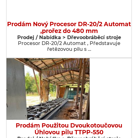
Prodám Nový Procesor DR-20/2 Automat
,prořez do 480 mm
Prodej / Nabídka > Dřevoobráběcí stroje
Procesor DR-20/2 Automat , Představuje
řetězovou pilu s …
Prodám Použitou Dvoukotoučovou
Úhlovou pilu TTPP-550