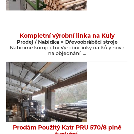
Kompletní výrobní linka na Kůly
Prodej / Nabídka > Dřevoobráběcí stroje
Nabízíme kompletní Výrobní linky na Kůly nové
na objednání. …
Prodám Použitý Katr PRU 570/8 plně