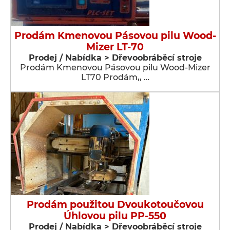
Prodám Kmenovou Pásovou pilu Wood-
Mizer LT-70
Prodej / Nabídka > Dřevoobráběcí stroje
Prodám Kmenovou Pásovou pilu Wood-Mizer
LT70 Prodám,, …
Prodám použitou Dvoukotoučovou
Úhlovou pilu PP-550
Prodej / Nabídka > Dřevoobráběcí stroje