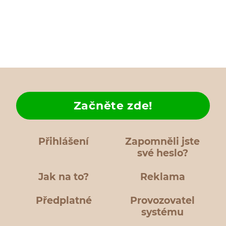
Začněte zde!
Přihlášení
Zapomněli jste
své heslo?
Jak na to?
Reklama
Předplatné
Provozovatel
systému