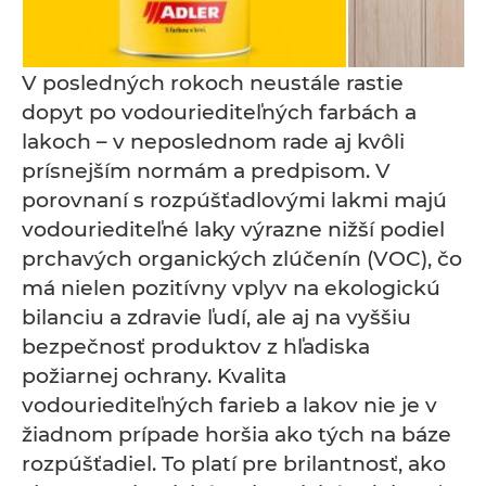
V posledných rokoch neustále rastie
dopyt po vodouriediteľných farbách a
lakoch – v neposlednom rade aj kvôli
prísnejším normám a predpisom. V
porovnaní s rozpúšťadlovými lakmi majú
vodouriediteľné laky výrazne nižší podiel
prchavých organických zlúčenín (VOC), čo
má nielen pozitívny vplyv na ekologickú
bilanciu a zdravie ľudí, ale aj na vyššiu
bezpečnosť produktov z hľadiska
požiarnej ochrany. Kvalita
vodouriediteľných farieb a lakov nie je v
žiadnom prípade horšia ako tých na báze
rozpúšťadiel. To platí pre brilantnosť, ako