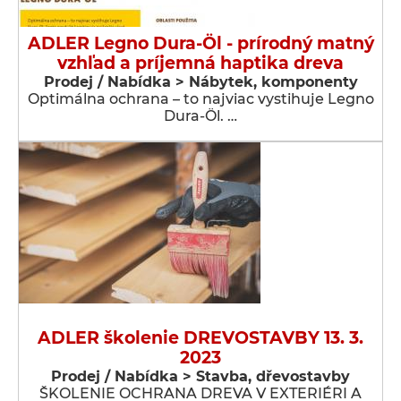
ADLER Legno Dura-Öl - prírodný matný
vzhľad a príjemná haptika dreva
Prodej / Nabídka > Nábytek, komponenty
Optimálna ochrana – to najviac vystihuje Legno
Dura-Öl. …
ADLER školenie DREVOSTAVBY 13. 3.
2023
Prodej / Nabídka > Stavba, dřevostavby
ŠKOLENIE OCHRANA DREVA V EXTERIÉRI A