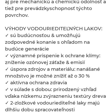
aj pre mechanickú a chemickú odolnosť a
tiež pre prevádzkyschopnosť týchto
povrchov.
VÝHODY VODOURIEDITEĽNÝCH LAKOV:
✓ sú budúcnosťou & umožňujú
zodpovedné konanie s ohľadom na
budúce generácie
✓ významné prispenie k ochrane klímy:
zníženie ozónovej záťaže & emisií
✓ úspora zdrojov a materiálu: nanášané
množstvo je možné znížiť až o 30 %
✓ aktívna ochrana zdravia
✓ v súlade s dobou: prirodzený vzhľad
vďaka nízkemu zvýrazneniu textúry dreva
✓ 2-zložkové vodouriediteľné laky majú
dlhšiu dobu spracovateľnosti