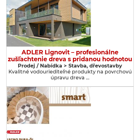
ADLER Lignovit – profesionálne
zušľachtenie dreva s pridanou hodnotou
Prodej / Nabídka > Stavba, dřevostavby
Kvalitné vodouriediteľné produkty na povrchovú
úpravu dreva …