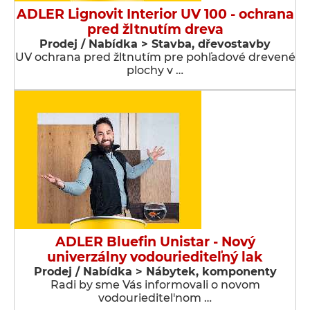
ADLER Lignovit Interior UV 100 - ochrana
pred žltnutím dreva
Prodej / Nabídka > Stavba, dřevostavby
UV ochrana pred žltnutím pre pohľadové drevené
plochy v …
ADLER Bluefin Unistar - Nový
univerzálny vodouriediteľný lak
Prodej / Nabídka > Nábytek, komponenty
Radi by sme Vás informovali o novom
vodourieditel'nom …