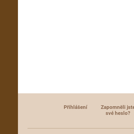
Přihlášení
Zapomněli jst
své heslo?