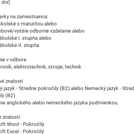
 dní)
avky na zamestnanca:
kolské s maturitou alebo
vbové/vyššie odborné vzdelanie alebo
kolské I. stupňa alebo
kolské II. stupňa
ie v odbore
onik, elektrotechnik, strojár, technik
é znalosti
ý jazyk - Stredne pokročilý (B2) alebo Nemecký jazyk - Stre
lý (B2)
nie anglického alebo nemeckého jazyka podmienkou.
 znalosti
ft Word - Pokročilý
ft Excel - Pokročilý