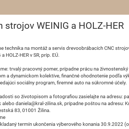
h strojov WEINIG a HOLZ-HER
e technika na montáž a servis drevoobrábacích CNC strojo
a HOLZ-HER v SR, príp. EÚ.
e: trvalý pracovný pomer, prípadne prácu na živnostenský l
om a dynamickom kolektíve, finančné ohodnotenie podľa vý
dajúci sociálny program, firemné auto na súkromné účely.
adosti so životopisom a fotografiou zasielajte na adresu: p
sk alebo daniela@kral-zilina.sk, prípadne poštou na adresu: Krá
tská 83, 01001 Žilina.
eme
kladaný termín ukončenia výberového konania 30.9.2022 (