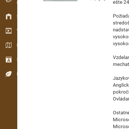
ešte 24
Evidence dřeva v terénu
Požiad
Skladové hospodářství
stredoš
nadsta
Video showroom
vysokoš
vysokoš
Katalogy / Brožury
Vzdelan
Slovník
mechatr
Dřeviny
Jazykov
Anglick
pokroči
Ovláda
Ostatné
Microso
Microso