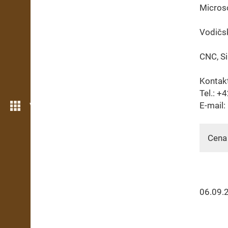
Microso
Vodičs
CNC, Si
Kontakt
Tel.: +
E-mail:
Více možností
Cena 
06.09.