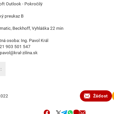
ft Outlook - Pokročilý
ký preukaz B
matic, Beckhoff, Vyhláška 22 min
ná osoba: Ing. Pavol Král
421 903 501 547
 pavol@kral-zilina.sk
:
2022
Žádost