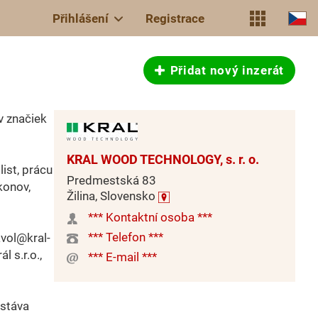
Přihlášení
Registrace
Přidat nový inzerát
v značiek
KRAL WOOD TECHNOLOGY, s. r. o.
ist, prácu
Predmestská 83
konov,
Žilina, Slovensko
*** Kontaktní osoba ***
*** Telefon ***
avol@kral-
l s.r.o.,
*** E-mail ***
ostáva