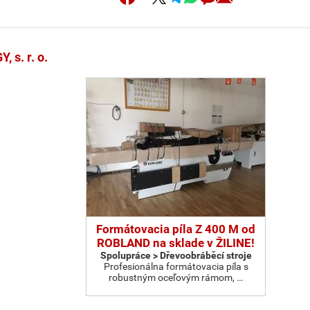
s. r. o.
Formátovacia píla Z 400 M od
ROBLAND na sklade v ŽILINE!
Spolupráce > Dřevoobráběcí stroje
Profesionálna formátovacia píla s
robustným oceľovým rámom, …