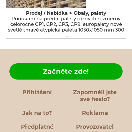
Prodej / Nabídka > Obaly, palety
Ponúkam na predaj palety rôznych rozmerov
celoročne CP1, CP2, CP3, CP9, europalety nové
svetlé tmavé atypická paleta 1050x1050 mm 300
…
Začněte zde!
Přihlášení
Zapomněli jste
své heslo?
Jak na to?
Reklama
Předplatné
Provozovatel