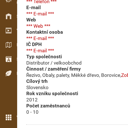
*** Telefon ***
Evidence dřeva v terénu
E-mail
*** E-mail ***
Skladové hospodářství
Web
*** Web ***
Video showroom
Kontaktní osoba
*** E-mail ***
IČ DPH
Katalogy / Brožury
*** E-mail ***
Typ společnosti
Slovník
Distributor / velkoobchod
Činnost / zaměření firmy
Dřeviny
Řezivo, Obaly, palety, Měkké dřevo, Borovice,
Zob
Cílový trh
Slovensko
Rok vzniku společnosti
2012
Počet zaměstnanců
0 - 10
Více možností