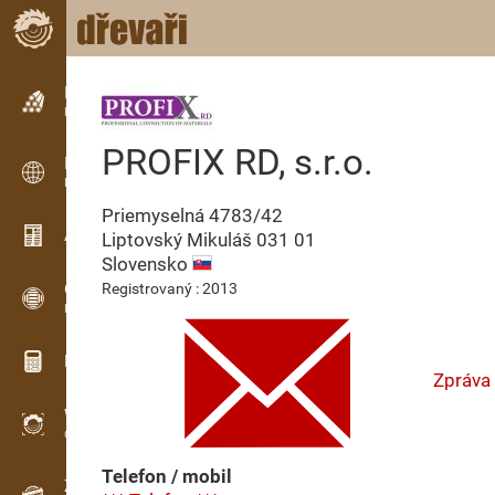
Inzerce
Řádková inzerce
PROFIX RD, s.r.o.
Inzerce
Mezinárodní inzerce
Priemyselná 4783/42
Aktuality / Články
Liptovský Mikuláš
031 01
Slovensko
OPTI-TIMB
Registrovaný : 2013
Pořezová schémata
Dřevařské kalkulačky
Zpráva
WoodProfi
Objem dřeva s AI
Telefon / mobil
Záznamník