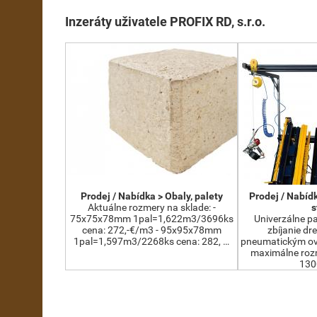
Inzeráty uživatele PROFIX RD, s.r.o.
Prodej / Nabídka > Obaly, palety
Prodej / Nabíd
Aktuálne rozmery na sklade: -
s
75x75x78mm 1pal=1,622m3/3696ks
Univerzálne pa
cena: 272,-€/m3 - 95x95x78mm
zbíjanie dr
1pal=1,597m3/2268ks cena: 282, …
pneumatickým ov
maximálne rozm
130