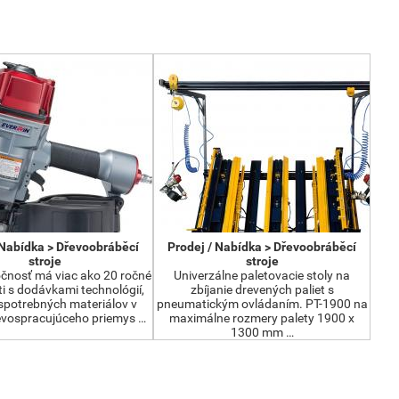
 Nabídka > Dřevoobráběcí
Prodej / Nabídka > Dřevoobráběcí
stroje
stroje
čnosť má viac ako 20 ročné
Univerzálne paletovacie stoly na
i s dodávkami technológií,
zbíjanie drevených paliet s
 spotrebných materiálov v
pneumatickým ovládaním. PT-1900 na
revospracujúceho priemys …
maximálne rozmery palety 1900 x
1300 mm …