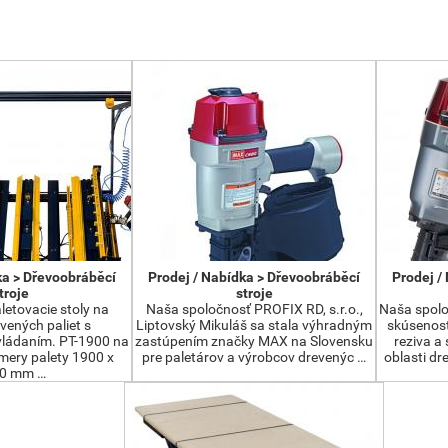
ka > Dřevoobráběcí
Prodej / Nabídka > Dřevoobráběcí
Prodej /
troje
stroje
letovacie stoly na
Naša spoločnosť PROFIX RD, s.r.o.,
Naša spolo
evených paliet s
Liptovský Mikuláš sa stala výhradným
skúsenost
ládaním. PT-1900 na
zastúpením značky MAX na Slovensku
reziva a
ery palety 1900 x
pre paletárov a výrobcov drevenýc …
oblasti d
0 mm …