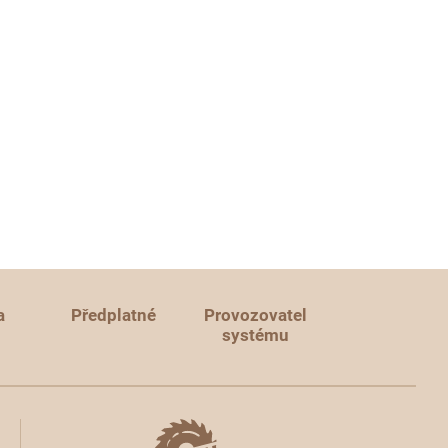
a
Předplatné
Provozovatel
systému