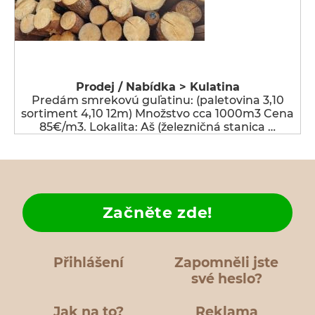
Prodej / Nabídka > Kulatina
Predám smrekovú guľatinu: (paletovina 3,10
sortiment 4,10 12m) Množstvo cca 1000m3 Cena
85€/m3. Lokalita: Aš (železničná stanica …
Začněte zde!
Přihlášení
Zapomněli jste
své heslo?
Jak na to?
Reklama