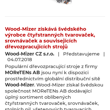
Wood-Mizer získává švédského
výrobce čtyřstranných tvarovaček,
srovnávaček a souvisejících
dřevozpracujících strojů
Wood-Mizer CZ s.r.o.
| Představujeme |
04.07.2018
Populární dřevozpracující stroje z firmy
MOReTENs AB
jsou nyní k dispozici
prostřednictvím globální distribuční sítě
Wood-Mizer
. Wood-Mizer získal švédskou
společnost MOReTENs AB dodávající
úplný sortiment oblíbených
čtyřstranných tvarovaček, srovnávaček,
stolních pil, vřetenových tvarovacích