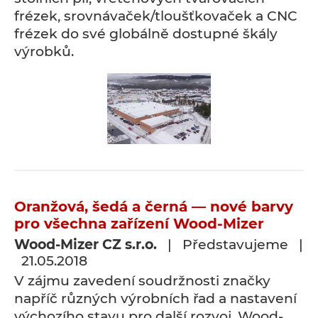
frézek, srovnávaček/tloušťkovaček a CNC
frézek do své globálně dostupné škály
výrobků.
Oranžová, šedá a černá — nové barvy
pro všechna zařízení Wood-Mizer
Wood-Mizer CZ s.r.o.
| Představujeme |
21.05.2018
V zájmu zavedení soudržnosti značky
napříč různých výrobních řad a nastavení
výchozího stavu pro další rozvoj, Wood-