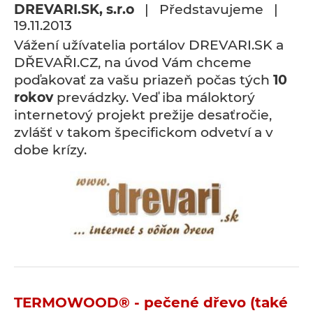
DREVARI.SK, s.r.o
| Představujeme |
19.11.2013
Vážení užívatelia portálov DREVARI.SK a
DŘEVAŘI.CZ, na úvod Vám chceme
poďakovať za vašu priazeň počas tých
10
rokov
prevádzky. Veď iba máloktorý
internetový projekt prežije desaťročie,
zvlášť v takom špecifickom odvetví a v
dobe krízy.
TERMOWOOD® - pečené dřevo (také