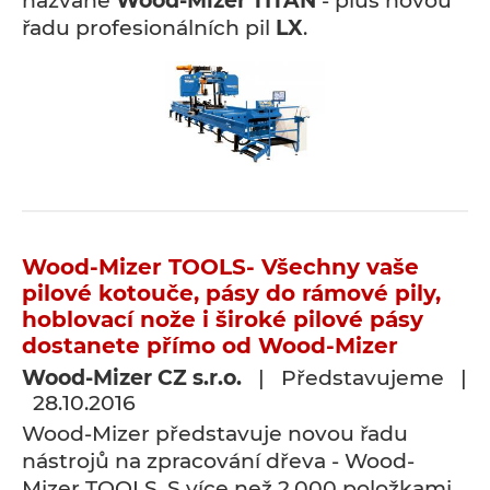
nazvané
Wood-Mizer TITAN
- plus novou
řadu profesionálních pil
LX
.
Wood-Mizer TOOLS- Všechny vaše
pilové kotouče, pásy do rámové pily,
hoblovací nože i široké pilové pásy
dostanete přímo od Wood-Mizer
Wood-Mizer CZ s.r.o.
| Představujeme |
28.10.2016
Wood-Mizer představuje novou řadu
nástrojů na zpracování dřeva - Wood-
Mizer TOOLS. S více než 2,000 položkami