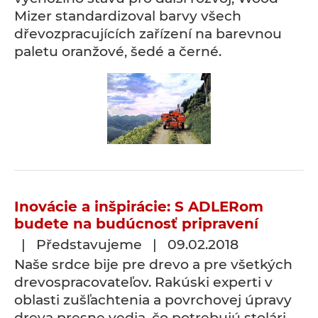
Mizer standardizoval barvy všech
dřevozpracujících zařízení na barevnou
paletu oranžové, šedé a černé.
Inovácie a inšpirácie: S ADLERom
budete na budúcnosť pripravení
| Představujeme | 09.02.2018
Naše srdce bije pre drevo a pre všetkých
drevospracovateľov. Rakúski experti v
oblasti zušľachtenia a povrchovej úpravy
dreva presne vedia, čo potrebujú stolári,