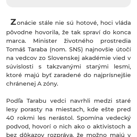
Z
onácie stále nie sú hotové, hoci vláda
pôvodne hovorila, že tak spraví do konca
marca. Minister životného prostredia
Tomáš Taraba (nom. SNS) najnovšie útočí
na vedcov zo Slovenskej akadémie vied v
súvislosti s takzvanými starými lesmi,
ktoré majú byť zaradené do najprísnejšie
chránenej A zóny.
Podľa Tarabu vedci navrhli medzi staré
lesy porasty na miestach, kde ešte pred
40 rokmi les nerástol. Spomína vedecký
podvod, hovorí o nich ako o aktivistoch a
bez dôkazov rozpráva, že možno majú v