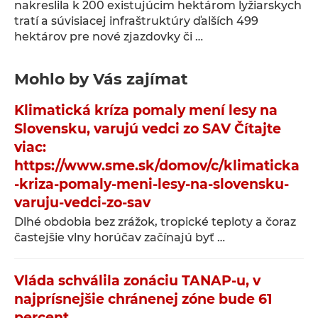
nakreslila k 200 existujúcim hektárom lyžiarskych
tratí a súvisiacej infraštruktúry ďalších 499
hektárov pre nové zjazdovky či …
Mohlo by Vás zajímat
Klimatická kríza pomaly mení lesy na
Slovensku, varujú vedci zo SAV Čítajte
viac:
https://www.sme.sk/domov/c/klimaticka
-kriza-pomaly-meni-lesy-na-slovensku-
varuju-vedci-zo-sav
Dlhé obdobia bez zrážok, tropické teploty a čoraz
častejšie vlny horúčav začínajú byť …
Vláda schválila zonáciu TANAP-u, v
najprísnejšie chránenej zóne bude 61
percent