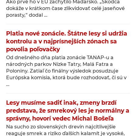
Ako prvé ho v EÚ zachytilo Maďarsko. „Škodca
dokáže v krátkom čase zlikvidovať celé jaseňové
porasty,“ dodal …
Platia nové zonácie. Štátne lesy si udržia
kontrolu a v najprísnejších zónach sa
povolia poľovačky
Od dnešného dňa platia zonácie TANAP-u a
národných parkov Nízke Tatry, Malá Fatra a
Poloniny. Zatiaľ čo finálny výsledok posudzuje
Európska komisia, ktorá bude rozhodovať, či sú v
…
Lesy musíme sadiť inak, zmeny brzdí
predstava, že smrekový les je normálny a
správny, hovorí vedec Michal Bošeľa
Na sucho zo slovenských drevín najcitlivejšie
reaguje smrek a riziko ďalších kalamít je vysoké,