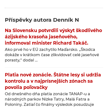
Příspěvky autora
Denník N
Na Slovensku potvrdili výskyt škodlivého
ázijského krasoňa jaseňového,
informoval minister Richard Takáč.
Ako prvé ho v EÚ zachytilo Maďarsko. „Škodca
dokáže v krátkom čase zlikvidovať celé jaseňové
porasty,“ dodal …
Platia nové zonácie. Štátne lesy si udržia
kontrolu a v najprísnejších zónach sa
povolia poľovačky
Od dnešného dňa platia zonácie TANAP-u a
národných parkov Nízke Tatry, Malá Fatra a
Poloniny. Zatiaľ čo finálny výsledok posudzuje