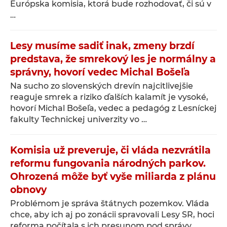
Európska komisia, ktorá bude rozhodovať, či sú v
…
Lesy musíme sadiť inak, zmeny brzdí
predstava, že smrekový les je normálny a
správny, hovorí vedec Michal Bošeľa
Na sucho zo slovenských drevín najcitlivejšie
reaguje smrek a riziko ďalších kalamít je vysoké,
hovorí Michal Bošeľa, vedec a pedagóg z Lesníckej
fakulty Technickej univerzity vo …
Komisia už preveruje, či vláda nezvrátila
reformu fungovania národných parkov.
Ohrozená môže byť vyše miliarda z plánu
obnovy
Problémom je správa štátnych pozemkov. Vláda
chce, aby ich aj po zonácii spravovali Lesy SR, hoci
reforma počítala s ich presunom pod správy