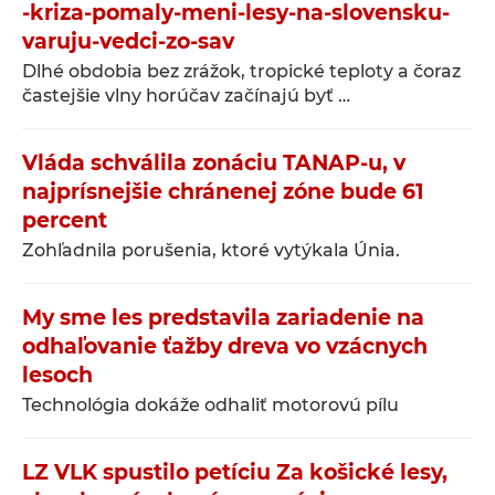
-kriza-pomaly-meni-lesy-na-slovensku-
varuju-vedci-zo-sav
Dlhé obdobia bez zrážok, tropické teploty a čoraz
častejšie vlny horúčav začínajú byť …
Vláda schválila zonáciu TANAP-u, v
najprísnejšie chránenej zóne bude 61
percent
Zohľadnila porušenia, ktoré vytýkala Únia.
My sme les predstavila zariadenie na
odhaľovanie ťažby dreva vo vzácnych
lesoch
Technológia dokáže odhaliť motorovú pílu
LZ VLK spustilo petíciu Za košické lesy,