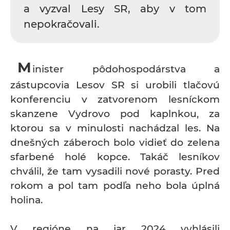
a vyzval Lesy SR, aby v tom
nepokračovali.
M
inister pôdohospodárstva a
zástupcovia Lesov SR si urobili tlačovú
konferenciu v zatvorenom lesníckom
skanzene Vydrovo pod kaplnkou, za
ktorou sa v minulosti nachádzal les. Na
dnešných záberoch bolo vidieť do zelena
sfarbené holé kopce. Takáč lesníkov
chválil, že tam vysadili nové porasty. Pred
rokom a pol tam podľa neho bola úplná
holina.
V regióne na jar 2024 vyhlásili