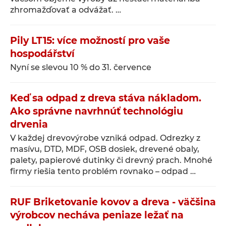
zhromažďovať a odvážať. …
Pily LT15: více možností pro vaše
hospodářství
Nyní se slevou 10 % do 31. července
Keď sa odpad z dreva stáva nákladom.
Ako správne navrhnúť technológiu
drvenia
V každej drevovýrobe vzniká odpad. Odrezky z
masívu, DTD, MDF, OSB dosiek, drevené obaly,
palety, papierové dutinky či drevný prach. Mnohé
firmy riešia tento problém rovnako – odpad …
RUF Briketovanie kovov a dreva - väčšina
výrobcov necháva peniaze ležať na