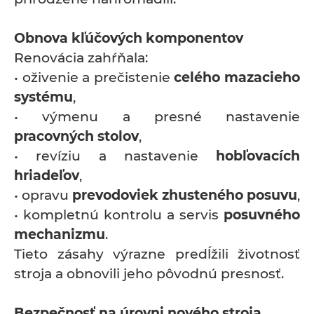
Obnova kľúčových komponentov
Renovácia zahŕňala:
• oživenie a prečistenie
celého mazacieho
systému
,
• výmenu a presné nastavenie
pracovných stolov
,
• revíziu a nastavenie
hobľovacích
hriadeľov
,
• opravu
prevodoviek zhusteného posuvu
,
• kompletnú kontrolu a servis
posuvného
mechanizmu
.
Tieto zásahy výrazne predĺžili životnosť
stroja a obnovili jeho pôvodnú presnosť.
Bezpečnosť na úrovni nového stroja