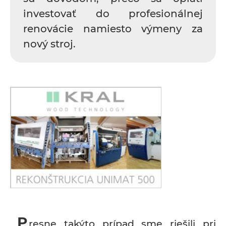
investovať do profesionálnej
renovácie namiesto výmeny za
nový stroj.
P
resne takýto prípad sme riešili pri