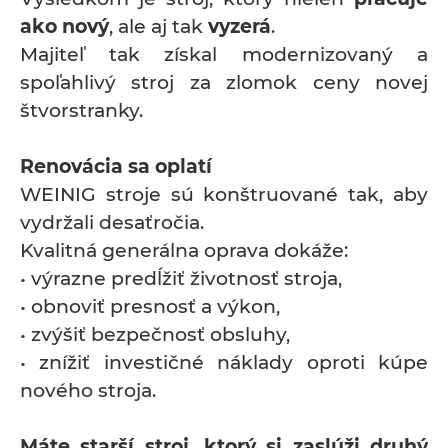
ako nový
, ale aj tak
vyzerá
.
Majiteľ tak získal modernizovaný a
spoľahlivý stroj za zlomok ceny novej
štvorstranky.
Renovácia sa oplatí
WEINIG stroje sú konštruované tak, aby
vydržali desaťročia.
Kvalitná generálna oprava dokáže:
• výrazne predĺžiť životnosť stroja,
• obnoviť presnosť a výkon,
• zvýšiť bezpečnosť obsluhy,
• znížiť investičné náklady oproti kúpe
nového stroja.
Máte starší stroj, ktorý si zaslúži druhý