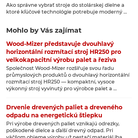
Ako správne vybrať stroje do stolárskej dielne a
ktoré kľúčové technológie potrebuje moderný …
Mohlo by Vás zajímat
Wood-Mizer představuje dvouhlavý
horizontální rozmítací stroj HR250 pro
velkokapacitní výrobu palet a řeziva
Společnost Wood-Mizer rozšiřuje svou řadu
průmyslových produktů o dvouhlavý horizontální
rozmítací stroj HR250 — kompaktní, vysoce
výkonný stroj vyvinutý pro výrobce palet a …
Drvenie drevených paliet a dreveného
odpadu na energetickú štiepku
Pri výrobe drevených paliet vznikajú odrezky,
poškodené dielce a ďalší drevný odpad. Pri
väčšom objeme výroby už nestačí materiál iba