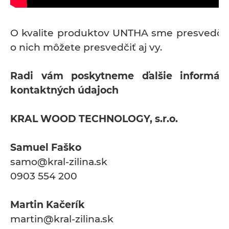
O kvalite produktov UNTHA sme presvedčení
o nich môžete presvedčiť aj vy.
Radi vám poskytneme ďalšie informác
kontaktných údajoch
KRAL WOOD TECHNOLOGY, s.r.o.
Samuel Faško
samo@kral-zilina.sk
0903 554 200
Martin Kačerík
martin@kral-zilina.sk