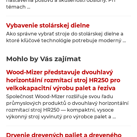
nastavenia posuvu a skúseností obsluhy. Pri
témach …
Vybavenie stolárskej dielne
Ako správne vybrať stroje do stolárskej dielne a
ktoré kľúčové technológie potrebuje moderný …
Mohlo by Vás zajímat
Wood-Mizer představuje dvouhlavý
horizontální rozmítací stroj HR250 pro
velkokapacitní výrobu palet a řeziva
Společnost Wood-Mizer rozšiřuje svou řadu
průmyslových produktů o dvouhlavý horizontální
rozmítací stroj HR250 — kompaktní, vysoce
výkonný stroj vyvinutý pro výrobce palet a …
Drvenie drevených paliet a dreveného