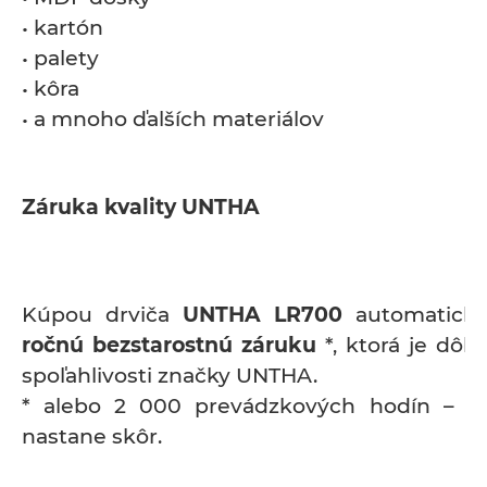
• kartón
• palety
• kôra
• a mnoho ďalších materiálov
Záruka kvality UNTHA
Kúpou drviča
UNTHA LR700
automaticky
ročnú bezstarostnú záruku
*, ktorá je dôk
spoľahlivosti značky UNTHA.
* alebo 2 000 prevádzkových hodín – po
nastane skôr.