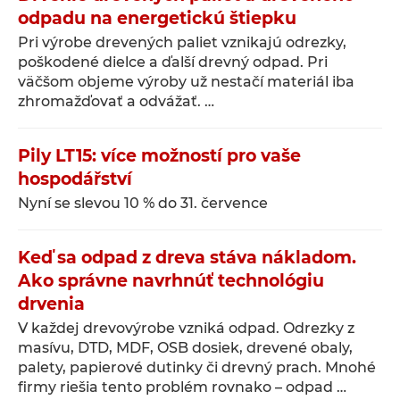
odpadu na energetickú štiepku
Pri výrobe drevených paliet vznikajú odrezky,
poškodené dielce a ďalší drevný odpad. Pri
väčšom objeme výroby už nestačí materiál iba
zhromažďovať a odvážať. …
Pily LT15: více možností pro vaše
hospodářství
Nyní se slevou 10 % do 31. července
Keď sa odpad z dreva stáva nákladom.
Ako správne navrhnúť technológiu
drvenia
V každej drevovýrobe vzniká odpad. Odrezky z
masívu, DTD, MDF, OSB dosiek, drevené obaly,
palety, papierové dutinky či drevný prach. Mnohé
firmy riešia tento problém rovnako – odpad …