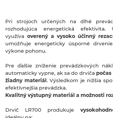
Pri strojoch určených na dlhé prevádz
rozhodujúca energetická efektivita.
využíva
overený a vysoko účinný rezací 
umožňuje energeticky úsporné drvenie a
výkone pohonu.
Pre ďalšie zníženie prevádzkových nákl
automaticky vypne, ak sa do drviča
počas 3 
žiadny materiál
. Výsledkom je nižšia spot
efektívnejšia prevádzka.
Kvalitný výstupný materiál a možnosti rozš
Drvič LR700 produkuje
vysokohodnot
ideálny na: