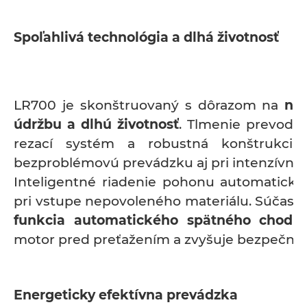
Spoľahlivá technológia a dlhá životnosť
LR700 je skonštruovaný s dôrazom na
ní
údržbu a dlhú životnosť
. Tlmenie prevodov
rezací systém a robustná konštrukcia
bezproblémovú prevádzku aj pri intenzívno
Inteligentné riadenie pohonu automatick
pri vstupe nepovoleného materiálu. Súčasťo
funkcia automatického spätného chodu
motor pred preťažením a zvyšuje bezpečnos
Energeticky efektívna prevádzka