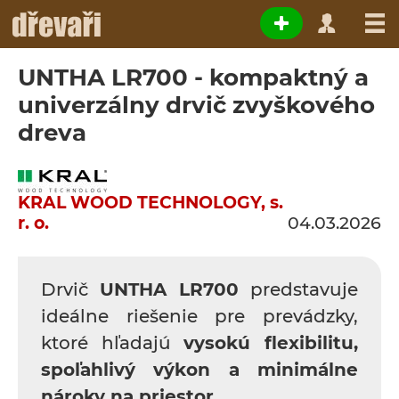
UNTHA LR700 - kompaktný a
univerzálny drvič zvyškového
dreva
KRAL WOOD TECHNOLOGY, s.
r. o.
04.03.2026
Drvič
UNTHA LR700
predstavuje
ideálne riešenie pre prevádzky,
ktoré hľadajú
vysokú flexibilitu,
spoľahlivý výkon a minimálne
nároky na priestor
.