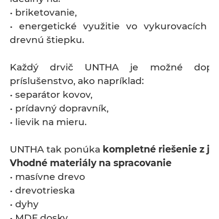
• briketovanie,
• energetické využitie vo vykurovacích
drevnú štiepku.
Každý drvič UNTHA je možné dopln
príslušenstvo, ako napríklad:
• separátor kovov,
• prídavný dopravník,
• lievik na mieru.
UNTHA tak ponúka
kompletné riešenie z je
Vhodné materiály na spracovanie
• masívne drevo
• drevotrieska
• dyhy
• MDF dosky