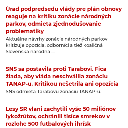
Úrad podpredsedu vlády pre plán obnovy
reaguje na kritiku zonácie národných
parkov, odmieta zjednodušovanie
problematiky
Aktuálne návrhy zonácie národných parkov
kritizuje opozícia, odborníci a tiež koaličná
Slovenská národná …
SNS sa postavila proti Tarabovi. Fica
žiada, aby vláda neschválila zonáciu
TANAP-u. Kritikou nešetrila ani opozícia
SNS odmieta Tarabovu zonáciu TANAP-u.
Lesy SR vlani zachytili vyše 50 miliónov
lykožrútov, ochránili tisíce smrekov v
rozlohe 500 futbalových ihrísk