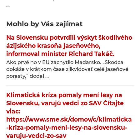
…
Mohlo by Vás zajímat
Na Slovensku potvrdili výskyt škodlivého
ázijského krasoňa jaseňového,
informoval minister Richard Takáč.
Ako prvé ho v EÚ zachytilo Maďarsko. „Škodca
dokáže v krátkom čase zlikvidovať celé jaseňové
porasty,“ dodal …
Klimatická kríza pomaly mení lesy na
Slovensku, varujú vedci zo SAV Čítajte
viac:
https://www.sme.sk/domov/c/klimaticka
-kriza-pomaly-meni-lesy-na-slovensku-
varuju-vedci-zo-sav