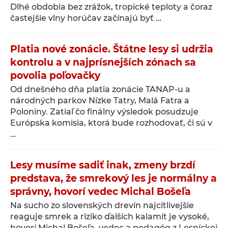
Dlhé obdobia bez zrážok, tropické teploty a čoraz
častejšie vlny horúčav začínajú byť …
Platia nové zonácie. Štátne lesy si udržia
kontrolu a v najprísnejších zónach sa
povolia poľovačky
Od dnešného dňa platia zonácie TANAP-u a
národných parkov Nízke Tatry, Malá Fatra a
Poloniny. Zatiaľ čo finálny výsledok posudzuje
Európska komisia, ktorá bude rozhodovať, či sú v
…
Lesy musíme sadiť inak, zmeny brzdí
predstava, že smrekový les je normálny a
správny, hovorí vedec Michal Bošeľa
Na sucho zo slovenských drevín najcitlivejšie
reaguje smrek a riziko ďalších kalamít je vysoké,
hovorí Michal Bošeľa, vedec a pedagóg z Lesníckej