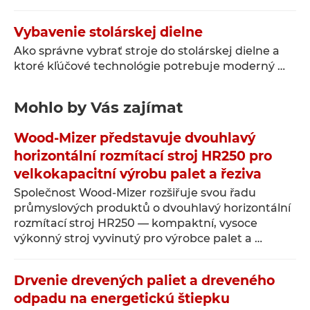
Vybavenie stolárskej dielne
Ako správne vybrať stroje do stolárskej dielne a
ktoré kľúčové technológie potrebuje moderný …
Mohlo by Vás zajímat
Wood-Mizer představuje dvouhlavý
horizontální rozmítací stroj HR250 pro
velkokapacitní výrobu palet a řeziva
Společnost Wood-Mizer rozšiřuje svou řadu
průmyslových produktů o dvouhlavý horizontální
rozmítací stroj HR250 — kompaktní, vysoce
výkonný stroj vyvinutý pro výrobce palet a …
Drvenie drevených paliet a dreveného
odpadu na energetickú štiepku