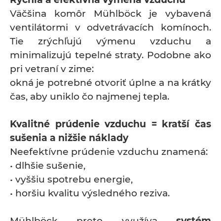
Väčšina komôr Mühlböck je vybavená
ventilátormi v odvetrávacích komínoch.
Tie zrýchľujú výmenu vzduchu a
minimalizujú tepelné straty. Podobne ako
pri vetraní v zime:
okná je potrebné otvoriť úplne a na krátky
čas, aby uniklo čo najmenej tepla.
Kvalitné prúdenie vzduchu = kratší čas
sušenia a nižšie náklady
Neefektívne prúdenie vzduchu znamená:
• dlhšie sušenie,
• vyššiu spotrebu energie,
• horšiu kvalitu výsledného reziva.
Mühlböck preto využíva
systém