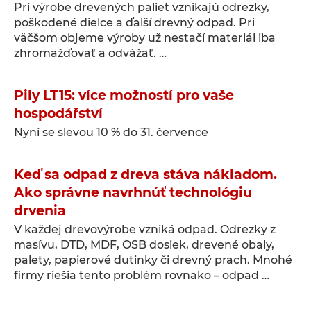
Pri výrobe drevených paliet vznikajú odrezky,
poškodené dielce a ďalší drevný odpad. Pri
väčšom objeme výroby už nestačí materiál iba
zhromažďovať a odvážať. …
Pily LT15: více možností pro vaše
hospodářství
Nyní se slevou 10 % do 31. července
Keď sa odpad z dreva stáva nákladom.
Ako správne navrhnúť technológiu
drvenia
V každej drevovýrobe vzniká odpad. Odrezky z
masívu, DTD, MDF, OSB dosiek, drevené obaly,
palety, papierové dutinky či drevný prach. Mnohé
firmy riešia tento problém rovnako – odpad …