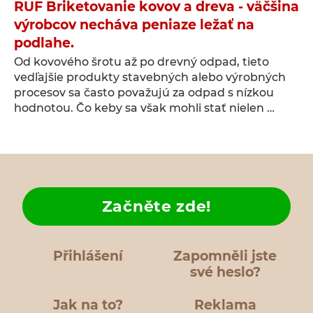
RUF Briketovanie kovov a dreva - väčšina
výrobcov necháva peniaze ležať na
podlahe.
Od kovového šrotu až po drevný odpad, tieto
vedľajšie produkty stavebných alebo výrobných
procesov sa často považujú za odpad s nízkou
hodnotou. Čo keby sa však mohli stať nielen …
Začněte zde!
Přihlášení
Zapomněli jste
své heslo?
Jak na to?
Reklama