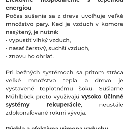
energiou
Počas sušenia sa z dreva uvoľňuje veľké
množstvo pary. Keď je vzduch v komore
nasýtený, je nutné:
• vypustiť vlhký vzduch,
• nasať čerstvý, suchší vzduch,
• znovu ho ohriať.
Pri bežných systémoch sa pritom stráca
veľké množstvo tepla a drevo je
vystavené teplotnému šoku. Sušiarne
Mühlböck preto využívajú
vysoko účinné
systémy rekuperácie
, neustále
zdokonaľované rokmi vývoja.
Rýchla a efektívna výmena vzduchu