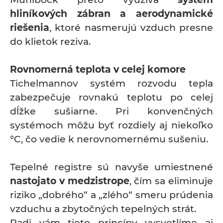
hliníkových zábran a aerodynamické
riešenia
, ktoré nasmerujú vzduch presne
do klietok reziva.
Rovnomerná teplota v celej komore
Tichelmannov systém rozvodu tepla
zabezpečuje rovnakú teplotu po celej
dĺžke sušiarne. Pri konvenčných
systémoch môžu byť rozdiely aj niekoľko
°C, čo vedie k nerovnomernému sušeniu.
Tepelné registre sú navyše umiestnené
nastojato v medzistrope
, čím sa eliminuje
riziko „dobrého“ a „zlého“ smeru prúdenia
vzduchu a zbytočných tepelných strát.
Radi vám tieto princípy vysvetlíme aj