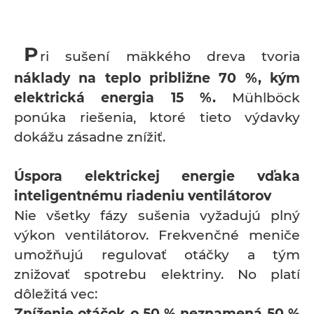
P
ri sušení mäkkého dreva tvoria
náklady na teplo približne 70 %, kým
elektrická energia 15 %.
Mühlböck
ponúka riešenia, ktoré tieto výdavky
dokážu zásadne znížiť.
Úspora elektrickej energie vďaka
inteligentnému riadeniu ventilátorov
Nie všetky fázy sušenia vyžadujú plný
výkon ventilátorov. Frekvenčné meniče
umožňujú regulovať otáčky a tým
znižovať spotrebu elektriny. No platí
dôležitá vec:
Zníženie otáčok o 50 % neznamená 50 %