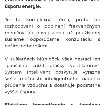
úsporu energie.
Je to komplexná téma, preto pri
rozhodovaní o doplnení frekvenčných
meničov do novej alebo už používanej
sušiarne odporúčame konzultáciu s
našimi odborníkmi.
V sušiarňach Mühlböck však nestačí len
„paušálne znížiť otáčky ventilátorov“.
Systém IntelliVent poskytuje výrazne
širšie možnosti inteligentného riadenia
prúdenia vzduchu a dosahuje podstatne
vyššie úspory.
Efektívne hospodárenie s tepelnou