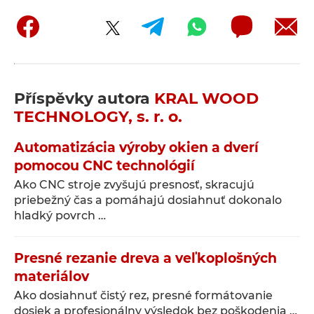
Příspěvky autora
KRAL WOOD
TECHNOLOGY, s. r. o.
Automatizácia výroby okien a dverí
pomocou CNC technológií
Ako CNC stroje zvyšujú presnosť, skracujú
priebežný čas a pomáhajú dosiahnuť dokonalo
hladký povrch …
Presné rezanie dreva a veľkoplošných
materiálov
Ako dosiahnuť čistý rez, presné formátovanie
dosiek a profesionálny výsledok bez poškodenia …