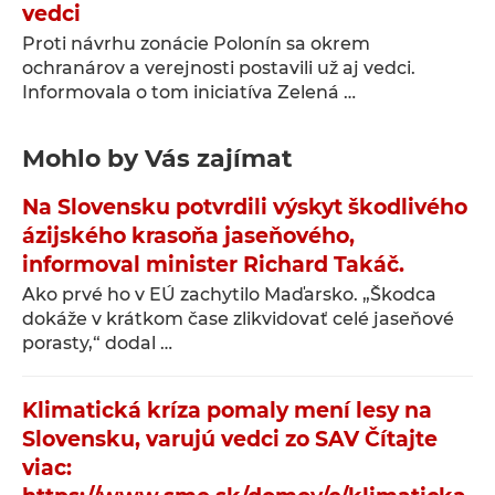
vedci
Proti návrhu zonácie Polonín sa okrem
ochranárov a verejnosti postavili už aj vedci.
Informovala o tom iniciatíva Zelená …
Mohlo by Vás zajímat
Na Slovensku potvrdili výskyt škodlivého
ázijského krasoňa jaseňového,
informoval minister Richard Takáč.
Ako prvé ho v EÚ zachytilo Maďarsko. „Škodca
dokáže v krátkom čase zlikvidovať celé jaseňové
porasty,“ dodal …
Klimatická kríza pomaly mení lesy na
Slovensku, varujú vedci zo SAV Čítajte
viac: