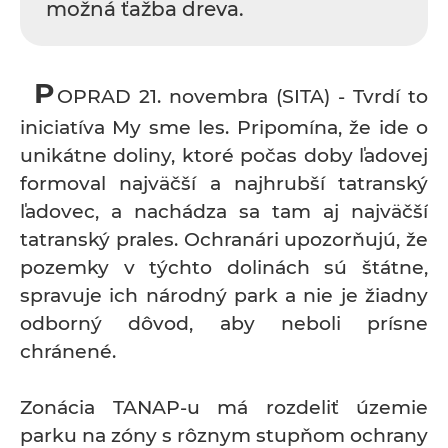
možná ťažba dreva.
P
OPRAD 21. novembra (SITA) - Tvrdí to
iniciatíva My sme les. Pripomína, že ide o
unikátne doliny, ktoré počas doby ľadovej
formoval najväčší a najhrubší tatranský
ľadovec, a nachádza sa tam aj najväčší
tatranský prales. Ochranári upozorňujú, že
pozemky v týchto dolinách sú štátne,
spravuje ich národný park a nie je žiadny
odborný dôvod, aby neboli prísne
chránené.
Zonácia TANAP-u má rozdeliť územie
parku na zóny s rôznym stupňom ochrany