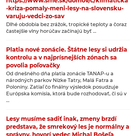
https://www.sme.sk/domov/c/klimaticka
-kriza-pomaly-meni-lesy-na-slovensku-
varuju-vedci-zo-sav
Dlhé obdobia bez zrážok, tropické teploty a čoraz
častejšie vlny horúčav začínajú byť …
Platia nové zonácie. Štátne lesy si udržia
kontrolu a v najprísnejších zónach sa
povolia poľovačky
Od dnešného dňa platia zonácie TANAP-u a
národných parkov Nízke Tatry, Malá Fatra a
Poloniny. Zatiaľ čo finálny výsledok posudzuje
Európska komisia, ktorá bude rozhodovať, či sú v
…
Lesy musíme sadiť inak, zmeny brzdí
predstava, že smrekový les je normálny a
správny, hovorí vedec Michal Bošeľa