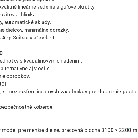
alitné lineárne vedenia a guľové skrutky.
zitov aj hliníka.
y, automatické sklady.
ie dielcov, minimálne odrezky.
App Suite a viaCockpit.
IC
jednotky s kvapalinovým chladením.
alternatívne aj v osi Y.
ie obrobkov.
tôl
, s možnosťou lineárnych zásobníkov pre doplnenie počtu
, bezpečnostné koberce.
 model pre menšie dielne, pracovná plocha 3100 × 2200 m