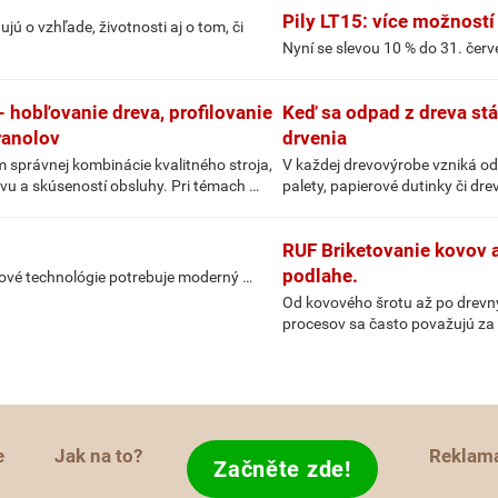
Pily LT15: více možností
ú o vzhľade, životnosti aj o tom, či
Nyní se slevou 10 % do 31. čer
 hobľovanie dreva, profilovanie
Keď sa odpad z dreva st
ranolov
drvenia
 správnej kombinácie kvalitného stroja,
V každej drevovýrobe vzniká od
u a skúseností obsluhy. Pri témach …
palety, papierové dutinky či dr
RUF Briketovanie kovov a
podlahe.
účové technológie potrebuje moderný …
Od kovového šrotu až po drevný
procesov sa často považujú za 
e
Jak na to?
Reklam
Začněte zde!