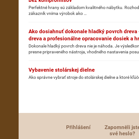
bez kompromisov
Perfektné hrany sú základom kvalitného nábytku. Rozhoduj
zákazník vníma výrobok ako …
Ako dosiahnuť dokonale hladký povrch dreva -
dreva a profesionálne opracovanie dosiek a h
Dokonale hladký povrch dreva nie je náhoda. Je výsledkom
presne pripraveného nástroja, vhodného nastavenia posuv
Vybavenie stolárskej dielne
Ako správne vybrať stroje do stolárskej dielne a ktoré kľ
Přihlášení
Zapomněli jst
své heslo?