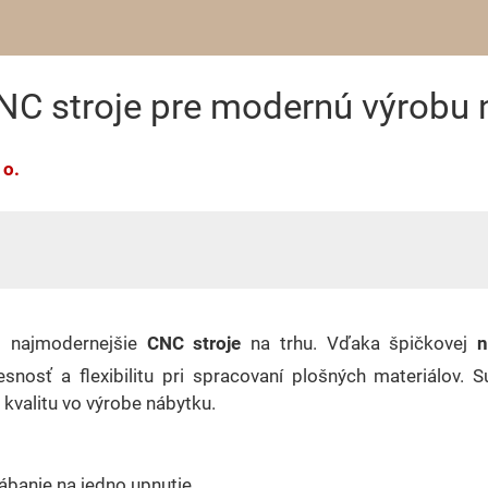
C stroje pre modernú výrobu 
 o.
i najmodernejšie
CNC stroje
na trhu. Vďaka špičkovej
n
esnosť a flexibilitu pri spracovaní plošných materiálov. 
a kvalitu vo výrobe nábytku.
banie na jedno upnutie.