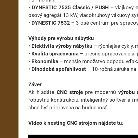
•
DYNESTIC 7535 Classic / PUSH
– vlajkový 
osový agregát 13 kW, viacokruhový vákuový sy
•
DYNESTIC 7532
– 3-osé centrum pre spracova
Výhody pre výrobu nábytku
•
Efektivita výroby nábytku
– rýchlejšie cykly, 
•
Kvalita spracovania
– presné opracovanie aj 
•
Ekonomika
– menšie množstvo odpadu vďaka
•
Dlhodobá spoľahlivosť
– 10-ročná záruka na 
Záver
Ak hľadáte
CNC stroje
pre modernú
výrobu 
robustnú konštrukciu, inteligentný softvér a 
chce byť pripravená na budúcnosť.
Video k nesting CNC strojom nájdete tu: