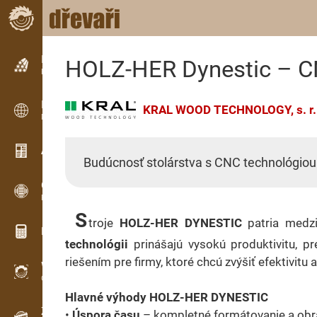
Inzerce
HOLZ-HER Dynestic – CN
Řádková inzerce
Inzerce
KRAL WOOD TECHNOLOGY, s. r.
Mezinárodní inzerce
Aktuality / Články
Budúcnosť stolárstva s CNC technológiou
OPTI-TIMB
Pořezová schémata
S
troje
HOLZ-HER DYNESTIC
patria medz
Dřevařské kalkulačky
technológii
prinášajú vysokú produktivitu, pr
riešením pre firmy, ktoré chcú zvýšiť efektivitu 
WoodProfi
Objem dřeva s AI
Hlavné výhody HOLZ-HER DYNESTIC
Záznamník
•
Úspora času
– kompletné formátovanie a obrá