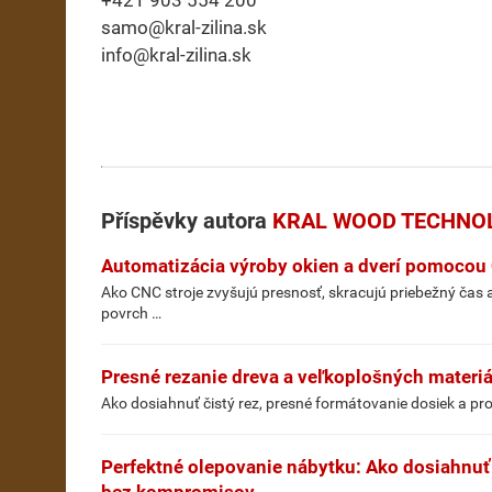
+421 903 554 200
samo@kral-zilina.sk
info@kral-zilina.sk
Příspěvky autora
KRAL WOOD TECHNOLOG
Automatizácia výroby okien a dverí pomocou
Ako CNC stroje zvyšujú presnosť, skracujú priebežný ča
povrch …
Presné rezanie dreva a veľkoplošných materi
Ako dosiahnuť čistý rez, presné formátovanie dosiek a pr
Perfektné olepovanie nábytku: Ako dosiahnuť