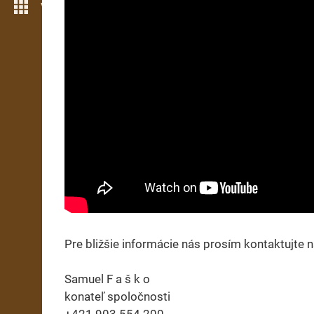
Více možností
Pre bližšie informácie nás prosím kontaktujte
Samuel F a š k o
konateľ spoločnosti