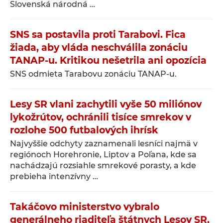
Slovenská národná …
SNS sa postavila proti Tarabovi. Fica
žiada, aby vláda neschválila zonáciu
TANAP-u. Kritikou nešetrila ani opozícia
SNS odmieta Tarabovu zonáciu TANAP-u.
Lesy SR vlani zachytili vyše 50 miliónov
lykožrútov, ochránili tisíce smrekov v
rozlohe 500 futbalových ihrísk
Najvyššie odchyty zaznamenali lesníci najmä v
regiónoch Horehronie, Liptov a Poľana, kde sa
nachádzajú rozsiahle smrekové porasty, a kde
prebieha intenzívny …
Takáčovo ministerstvo vybralo
generálneho riaditeľa štátnych Lesov SR,