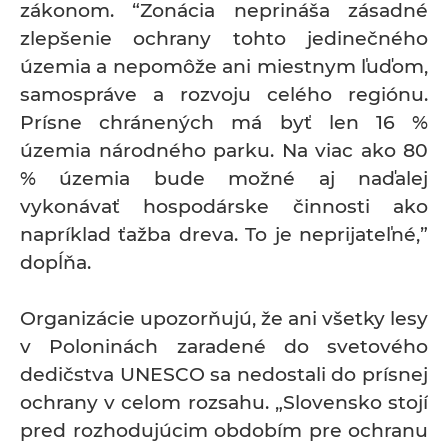
zákonom. “Zonácia neprináša zásadné
zlepšenie ochrany tohto jedinečného
územia a nepomôže ani miestnym ľuďom,
samospráve a rozvoju celého regiónu.
Prísne chránených má byť len 16 %
územia národného parku. Na viac ako 80
% územia bude možné aj naďalej
vykonávať hospodárske činnosti ako
napríklad ťažba dreva. To je neprijateľné,”
dopĺňa.
Organizácie upozorňujú, že ani všetky lesy
v Poloninách zaradené do svetového
dedičstva UNESCO sa nedostali do prísnej
ochrany v celom rozsahu. „Slovensko stojí
pred rozhodujúcim obdobím pre ochranu