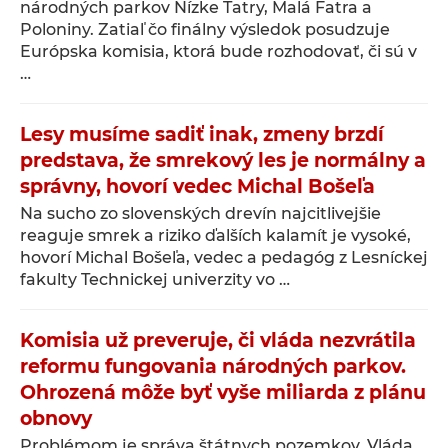
národných parkov Nízke Tatry, Malá Fatra a
Poloniny. Zatiaľ čo finálny výsledok posudzuje
Európska komisia, ktorá bude rozhodovať, či sú v
…
Lesy musíme sadiť inak, zmeny brzdí
predstava, že smrekový les je normálny a
správny, hovorí vedec Michal Bošeľa
Na sucho zo slovenských drevín najcitlivejšie
reaguje smrek a riziko ďalších kalamít je vysoké,
hovorí Michal Bošeľa, vedec a pedagóg z Lesníckej
fakulty Technickej univerzity vo …
Komisia už preveruje, či vláda nezvrátila
reformu fungovania národných parkov.
Ohrozená môže byť vyše miliarda z plánu
obnovy
Problémom je správa štátnych pozemkov. Vláda