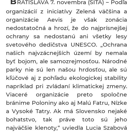
B
RATISLAVA 7. novembra (SITA) – Podľa
organizácií z iniciatívy Zelená väčšina a
organizácie Aevis je však zonácia
nedostatočná a hrozí, že do najprísnejšej
ochrany sa nedostanú ani všetky lesy
svetového dedičstva UNESCO. „Ochrana
našich najvzácnejších území by nemala
byť bojom, ale samozrejmosťou. Národné
parky nie sú len našou hrdosťou, ale sú
kľúčové aj z pohľadu ekologickej stability
napríklad pri zvládaní klimatickej zmeny.
Viaceré organizácie preto spoločne
bránime Poloniny ako aj Malú Fatru, Nízke
a Vysoké Tatry. Ak má Slovensko nejaké
bohatstvo, tak práve toto sú jeho
najväčšie klenoty,“ uviedla Lucia Szabová