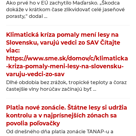
Ako prvé ho v EÚ zachytilo Maďarsko. „Škodca
dokáže v krátkom čase zlikvidovať celé jaseňové
porasty,“ dodal …
Klimatická kríza pomaly mení lesy na
Slovensku, varujú vedci zo SAV Čítajte
viac:
https://www.sme.sk/domov/c/klimaticka
-kriza-pomaly-meni-lesy-na-slovensku-
varuju-vedci-zo-sav
Dlhé obdobia bez zrážok, tropické teploty a čoraz
častejšie vlny horúčav začínajú byť …
Platia nové zonácie. Štátne lesy si udržia
kontrolu a v najprísnejších zónach sa
povolia poľovačky
Od dnešného dňa platia zonácie TANAP-u a