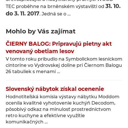
31. 10.
TEC proběhne na brněnském výstavišti od
do 3. 11. 2017
. Jedná se o …
Mohlo by Vás zajímat
ČIERNY BALOG: Pripravujú pietny akt
venovaný obetiam lesov
V tomto roku pribudlo na Symbolickom lesníckom
cintoríne vo Vydrovskej doline pri Čiernom Balogu
26 tabuliek s menami …
Slovenský nábytok získal ocenenie
Hodnotiteľská komisia výstavy nábytku Moddom
ocenila kvalitné vyhotovenie kuchýň Decodom,
pôsobivý odkaz na minulosť prostredníctvom
retro kuchyne a efektívne využitie
komunikačných …