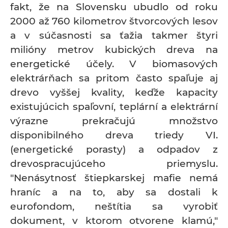
fakt, že na Slovensku ubudlo od roku
2000 až 760 kilometrov štvorcových lesov
a v súčasnosti sa ťažia takmer štyri
milióny metrov kubických dreva na
energetické účely. V biomasových
elektrárňach sa pritom často spaľuje aj
drevo vyššej kvality, keďže kapacity
existujúcich spaľovní, teplární a elektrární
výrazne prekračujú množstvo
disponibilného dreva triedy VI.
(energetické porasty) a odpadov z
drevospracujúceho priemyslu.
"Nenásytnosť štiepkarskej mafie nemá
hraníc a na to, aby sa dostali k
eurofondom, neštítia sa vyrobiť
dokument, v ktorom otvorene klamú,"