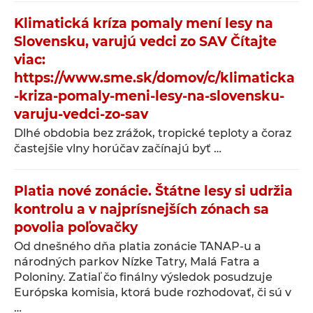
Klimatická kríza pomaly mení lesy na
Slovensku, varujú vedci zo SAV Čítajte
viac:
https://www.sme.sk/domov/c/klimaticka
-kriza-pomaly-meni-lesy-na-slovensku-
varuju-vedci-zo-sav
Dlhé obdobia bez zrážok, tropické teploty a čoraz
častejšie vlny horúčav začínajú byť …
Platia nové zonácie. Štátne lesy si udržia
kontrolu a v najprísnejších zónach sa
povolia poľovačky
Od dnešného dňa platia zonácie TANAP-u a
národných parkov Nízke Tatry, Malá Fatra a
Poloniny. Zatiaľ čo finálny výsledok posudzuje
Európska komisia, ktorá bude rozhodovať, či sú v
…