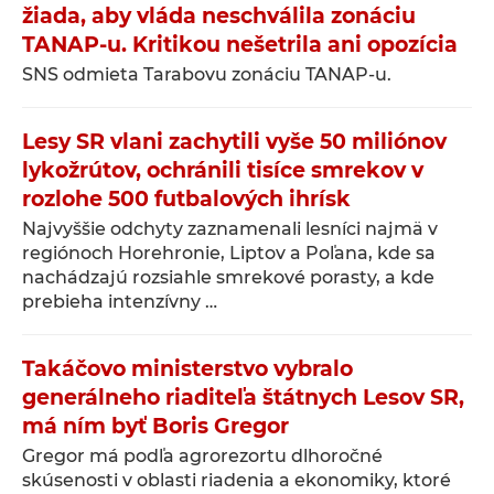
žiada, aby vláda neschválila zonáciu
TANAP-u. Kritikou nešetrila ani opozícia
SNS odmieta Tarabovu zonáciu TANAP-u.
Lesy SR vlani zachytili vyše 50 miliónov
lykožrútov, ochránili tisíce smrekov v
rozlohe 500 futbalových ihrísk
Najvyššie odchyty zaznamenali lesníci najmä v
regiónoch Horehronie, Liptov a Poľana, kde sa
nachádzajú rozsiahle smrekové porasty, a kde
prebieha intenzívny …
Takáčovo ministerstvo vybralo
generálneho riaditeľa štátnych Lesov SR,
má ním byť Boris Gregor
Gregor má podľa agrorezortu dlhoročné
skúsenosti v oblasti riadenia a ekonomiky, ktoré