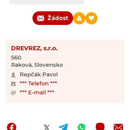
Žádost
DREVREZ, s.r.o.
560
Raková, Slovensko
Repčák Pavol
*** Telefon ***
*** E-mail ***