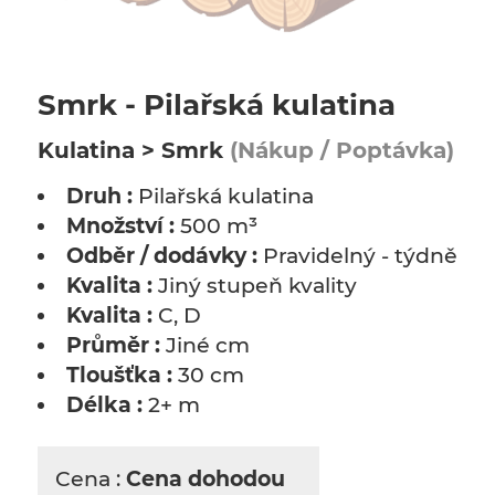
Smrk - Pilařská kulatina
Kulatina > Smrk
(Nákup / Poptávka)
Druh :
Pilařská kulatina
Množství :
500 m³
Odběr / dodávky :
Pravidelný - týdně
Kvalita :
Jiný stupeň kvality
Kvalita :
C, D
Průměr :
Jiné cm
Tloušťka :
30 cm
Délka :
2+ m
Cena :
Cena dohodou