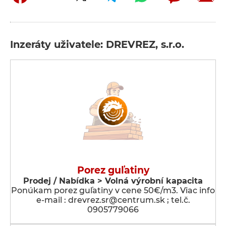
Inzeráty uživatele: DREVREZ, s.r.o.
Porez guľatiny
Prodej / Nabídka > Volná výrobní kapacita
Ponúkam porez guľatiny v cene 50€/m3. Viac info
e-mail : drevrez.sr@centrum.sk ; tel.č.
0905779066