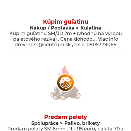
Kúpim guľatinu
Nákup / Poptávka > Kulatina
Kúpim guľatinu SM/JD 2m + (vhodnú na výrobu
paletového reziva) . Cena dohodou. Viac info
drevrez.sr@centrum.sk , tel.č. 0905779066
Predam pelety
Spolupráce > Palivo, brikety
Predam pelety SM 6mm , 1t -315 euro, paleta 70 x