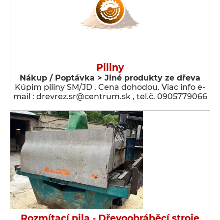
Piliny
Nákup / Poptávka > Jiné produkty ze dřeva
Kúpim piliny SM/JD . Cena dohodou. Viac info e-
mail : drevrez.sr@centrum.sk , tel.č. 0905779066
Rozmítací pila - Dřevoobráběcí stroje