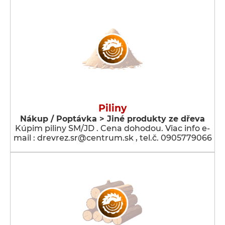
Piliny
Nákup / Poptávka > Jiné produkty ze dřeva
Kúpim piliny SM/JD . Cena dohodou. Viac info e-
mail : drevrez.sr@centrum.sk , tel.č. 0905779066