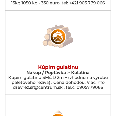
15kg 1050 kg - 330 euro. tel: +421 905 779 066
Kúpim guľatinu
Nákup / Poptávka > Kulatina
Kúpim guľatinu SM/JD 2m + (vhodnú na výrobu
paletového reziva) . Cena dohodou. Viac info
drevrez.sr@centrum.sk , tel.č. 0905779066