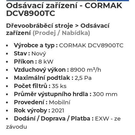
Odsávací zařízení - CORMAK
DCV8900TC
Dřevoobráběcí stroje > Odsávací
zařízení
(Prodej / Nabídka)
Výrobce a typ :
CORMAK DCV8900TC
Stav :
Nový
Příkon :
8 kW
Vzduchový výkon :
8900 m³/h
Maximální podtlak :
2,5 Pa
Počet filtrů :
35 ks
Průměr výstupního hrdla :
300 mm
Provedení :
Mobilní
Rok výroby :
2021
Dodání / Doprava / Platba :
EXW - ze
závodu