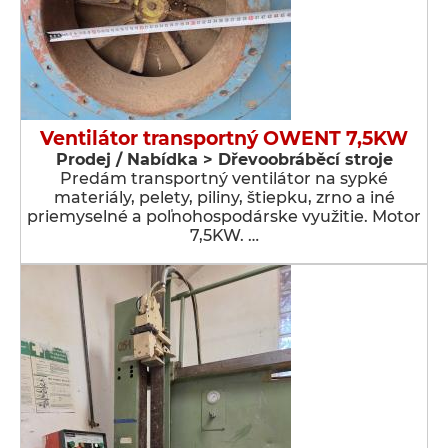
Ventilátor transportný OWENT 7,5KW
Prodej / Nabídka > Dřevoobráběcí stroje
Predám transportný ventilátor na sypké
materiály, pelety, piliny, štiepku, zrno a iné
priemyselné a poľnohospodárske využitie. Motor
7,5KW. …