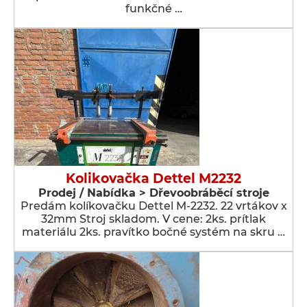
funkčné …
Kolikovačka Dettel M2232
Prodej / Nabídka > Dřevoobráběcí stroje
Predám kolíkovačku Dettel M-2232. 22 vrtákov x
32mm Stroj skladom. V cene: 2ks. prítlak
materiálu 2ks. pravítko bočné systém na skru …