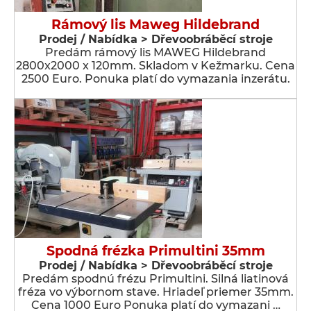
Rámový lis Maweg Hildebrand
Prodej / Nabídka > Dřevoobráběcí stroje
Predám rámový lis MAWEG Hildebrand
2800x2000 x 120mm. Skladom v Kežmarku. Cena
2500 Euro. Ponuka platí do vymazania inzerátu.
Spodná frézka Primultini 35mm
Prodej / Nabídka > Dřevoobráběcí stroje
Predám spodnú frézu Primultini. Silná liatinová
fréza vo výbornom stave. Hriadeľ priemer 35mm.
Cena 1000 Euro Ponuka platí do vymazani …