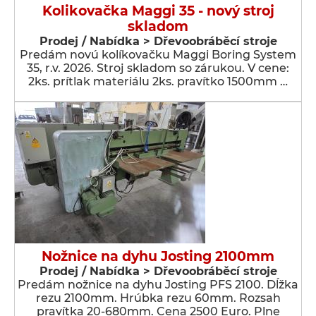
Kolikovačka Maggi 35 - nový stroj
skladom
Prodej / Nabídka > Dřevoobráběcí stroje
Predám novú kolíkovačku Maggi Boring System
35, r.v. 2026. Stroj skladom so zárukou. V cene:
2ks. prítlak materiálu 2ks. pravítko 1500mm …
Nožnice na dyhu Josting 2100mm
Prodej / Nabídka > Dřevoobráběcí stroje
Predám nožnice na dyhu Josting PFS 2100. Dĺžka
rezu 2100mm. Hrúbka rezu 60mm. Rozsah
pravítka 20-680mm. Cena 2500 Euro. Plne