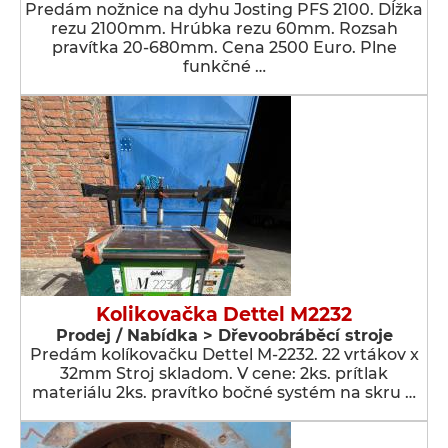
Predám nožnice na dyhu Josting PFS 2100. Dĺžka
rezu 2100mm. Hrúbka rezu 60mm. Rozsah
pravítka 20-680mm. Cena 2500 Euro. Plne
funkčné …
Kolikovačka Dettel M2232
Prodej / Nabídka > Dřevoobráběcí stroje
Predám kolíkovačku Dettel M-2232. 22 vrtákov x
32mm Stroj skladom. V cene: 2ks. prítlak
materiálu 2ks. pravítko bočné systém na skru …