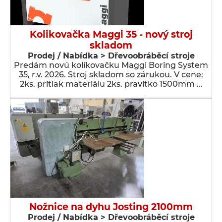
Kolikovačka Maggi 35 - nový stroj
skladom
Prodej / Nabídka > Dřevoobráběcí stroje
Predám novú kolíkovačku Maggi Boring System
35, r.v. 2026. Stroj skladom so zárukou. V cene:
2ks. prítlak materiálu 2ks. pravítko 1500mm …
Nožnice na dyhu Josting 2100mm
Prodej / Nabídka > Dřevoobráběcí stroje