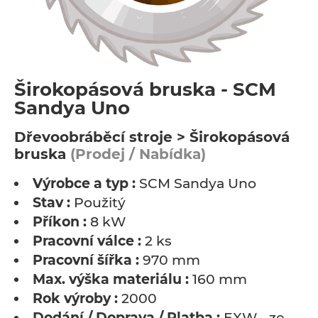
Širokopásová bruska - SCM
Sandya Uno
Dřevoobráběcí stroje > Širokopásová
bruska
(Prodej / Nabídka)
Výrobce a typ :
SCM Sandya Uno
Stav :
Použitý
Příkon :
8 kW
Pracovní válce :
2 ks
Pracovní šířka :
970 mm
Max. výška materiálu :
160 mm
Rok výroby :
2000
Dodání / Doprava / Platba :
EXW - ze