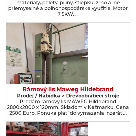
materiály, pelety, piliny, štiepku, zrno a iné
priemyselné a poľnohospodárske využitie. Motor
7,5KW. …
Rámový lis Maweg Hildebrand
Prodej / Nabídka > Dřevoobráběcí stroje
Predám rámový lis MAWEG Hildebrand
2800x2000 x 120mm. Skladom v Kežmarku. Cena
2500 Euro. Ponuka platí do vymazania inzerátu.