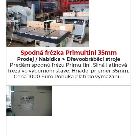
Spodná frézka Primultini 35mm
Prodej / Nabídka > Dřevoobráběcí stroje
Predám spodnú frézu Primultini. Silná liatinová
fréza vo výbornom stave. Hriadeľ priemer 35mm.
Cena 1000 Euro Ponuka platí do vymazani …