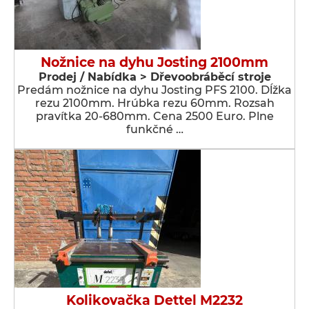
Nožnice na dyhu Josting 2100mm
Prodej / Nabídka > Dřevoobráběcí stroje
Predám nožnice na dyhu Josting PFS 2100. Dĺžka
rezu 2100mm. Hrúbka rezu 60mm. Rozsah
pravítka 20-680mm. Cena 2500 Euro. Plne
funkčné …
Kolikovačka Dettel M2232