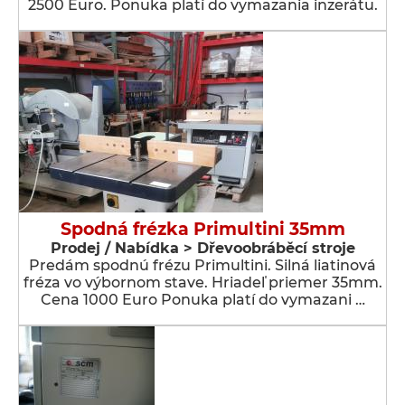
2500 Euro. Ponuka platí do vymazania inzerátu.
Spodná frézka Primultini 35mm
Prodej / Nabídka > Dřevoobráběcí stroje
Predám spodnú frézu Primultini. Silná liatinová
fréza vo výbornom stave. Hriadeľ priemer 35mm.
Cena 1000 Euro Ponuka platí do vymazani …