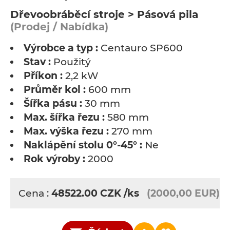
Dřevoobráběcí stroje > Pásová pila
(Prodej / Nabídka)
Výrobce a typ :
Centauro SP600
Stav :
Použitý
Příkon :
2,2 kW
Průměr kol :
600 mm
Šířka pásu :
30 mm
Max. šířka řezu :
580 mm
Max. výška řezu :
270 mm
Naklápění stolu 0°-45° :
Ne
Rok výroby :
2000
Cena :
48522.00
CZK
/ks
(2000,00 EUR)