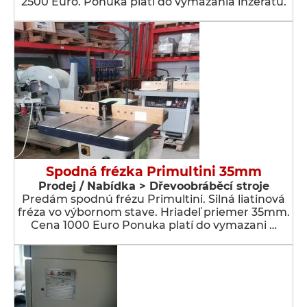
2500 Euro. Ponuka platí do vymazania inzerátu.
Spodná frézka Primultini 35mm
Prodej / Nabídka > Dřevoobráběcí stroje
Predám spodnú frézu Primultini. Silná liatinová
fréza vo výbornom stave. Hriadeľ priemer 35mm.
Cena 1000 Euro Ponuka platí do vymazani …