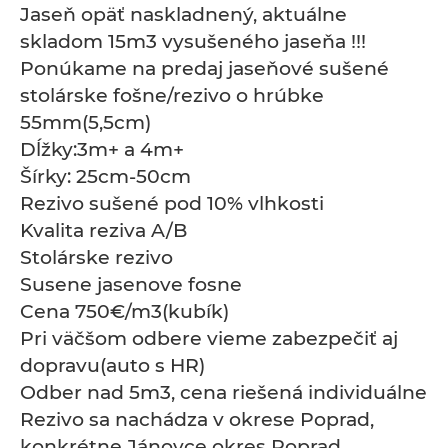
Jaseň opäť naskladnený, aktuálne
skladom 15m3 vysušeného jaseňa !!!
Ponúkame na predaj jaseňové sušené
stolárske fošne/rezivo o hrúbke
55mm(5,5cm)
Dĺžky:3m+ a 4m+
Šírky: 25cm-50cm
Rezivo sušené pod 10% vlhkosti
Kvalita reziva A/B
Stolárske rezivo
Susene jasenove fosne
Cena 750€/m3(kubík)
Pri väčšom odbere vieme zabezpečiť aj
dopravu(auto s HR)
Odber nad 5m3, cena riešená individuálne
Rezivo sa nachádza v okrese Poprad,
konkrétne Jánovce okres Poprad