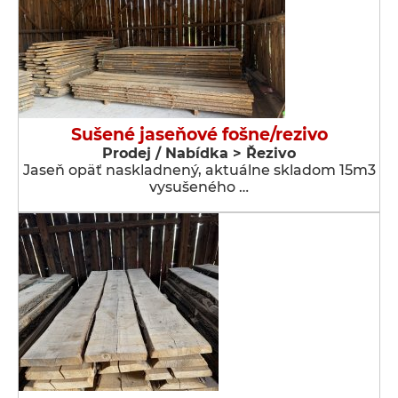
Sušené jaseňové fošne/rezivo
Prodej / Nabídka > Řezivo
Jaseň opäť naskladnený, aktuálne skladom 15m3
vysušeného …