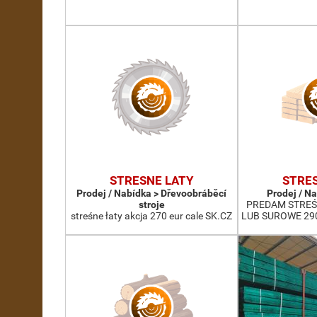
STRESNE LATY
STRE
Prodej / Nabídka > Dřevoobráběcí
Prodej / N
stroje
PREDAM STREŚ
streśne łaty akcja 270 eur cale SK.CZ
LUB SUROWE 29