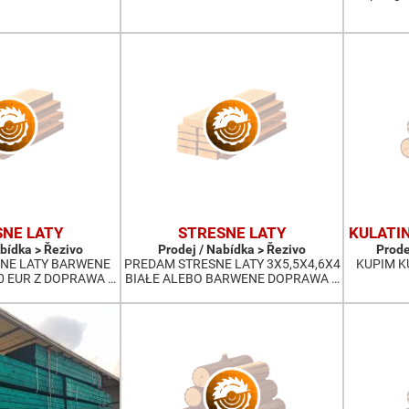
SNE LATY
STRESNE LATY
KULATI
abídka > Řezivo
Prodej / Nabídka > Řezivo
Prode
NE LATY BARWENE
PREDAM STRESNE LATY 3X5,5X4,6X4
KUPIM K
0 EUR Z DOPRAWA …
BIAŁE ALEBO BARWENE DOPRAWA …