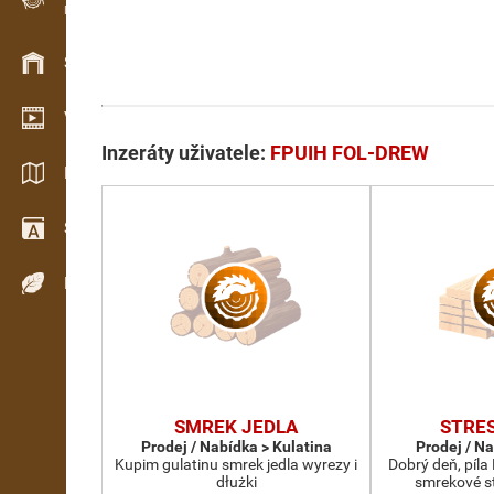
Evidence dřeva v terénu
Skladové hospodářství
Video showroom
Inzeráty uživatele:
FPUIH FOL-DREW
Katalogy / Brožury
Slovník
Dřeviny
SMREK JEDLA
STRE
Prodej / Nabídka > Kulatina
Prodej / N
Kupim gulatinu smrek jedla wyrezy i
Dobrý deň, píl
dłużki
smrekové st