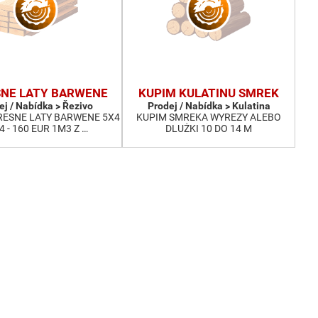
NE LATY BARWENE
KUPIM KULATINU SMREK
ej / Nabídka > Řezivo
Prodej / Nabídka > Kulatina
RESNE LATY BARWENE 5X4
KUPIM SMREKA WYREZY ALEBO
X4 - 160 EUR 1M3 Z …
DLUŻKI 10 DO 14 M