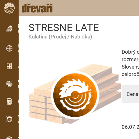
STRESNE LATE
Inzerce
Řádková inzerce
Kulatina
(Prodej / Nabídka)
Inzerce
Dobrý d
Mezinárodní inzerce
rozmer
Aktuality / Články
Sloven
celoroč
OPTI-TIMB
Pořezová schémata
Cena
Dřevařské kalkulačky
WoodProfi
Objem dřeva s AI
06.07.
Záznamník