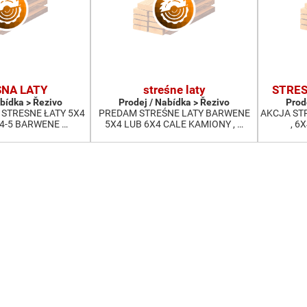
NA LATY
streśne laty
STRES
abídka > Řezivo
Prodej / Nabídka > Řezivo
Prod
STRESNE ŁATY 5X4
PREDAM STREŚNE LATY BARWENE
AKCJA ST
 4-5 BARWENE …
5X4 LUB 6X4 CALE KAMIONY , …
, 6