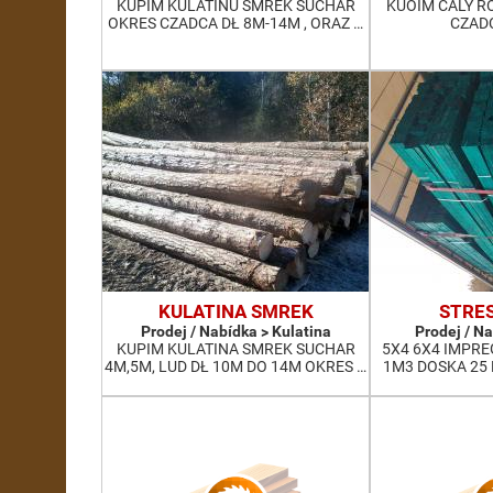
KUPIM KULATINU SMREK SUCHAR
KUOIM CALY R
OKRES CZADCA DŁ 8M-14M , ORAZ …
CZADC
KULATINA SMREK
STRE
Prodej / Nabídka > Kulatina
Prodej / N
KUPIM KULATINA SMREK SUCHAR
5X4 6X4 IMPR
4M,5M, LUD DŁ 10M DO 14M OKRES …
1M3 DOSKA 25 