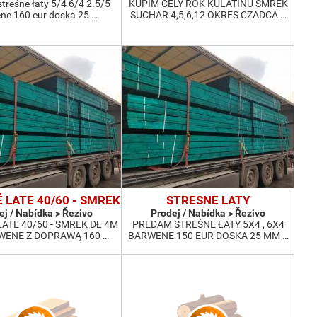
treśne łaty 5/4 6/4 2.5/5
KUPIM CELY ROK KULATINU SMREK
ne 160 eur doska 25 …
SUCHAR 4,5,6,12 OKRES CZADCA …
 LATE 40/60 - SMREK
STRESNE LATY
ej / Nabídka > Řezivo
Prodej / Nabídka > Řezivo
ATE 40/60 - SMREK DŁ 4M
PREDAM STREŚNE ŁATY 5X4 , 6X4
WENE Z DOPRAWĄ 160 …
BARWENE 150 EUR DOSKA 25 MM …