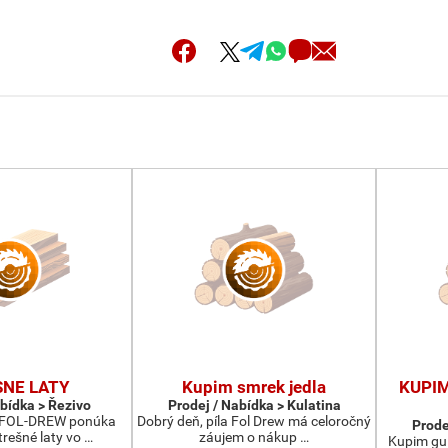
SNE LATY
Kupim smrek jedla
KUPI
abídka > Řezivo
Prodej / Nabídka > Kulatina
a FOL-DREW ponúka
Dobrý deň, píla Fol Drew má celoročný
Prode
rešné laty vo …
záujem o nákup …
Kupim gul