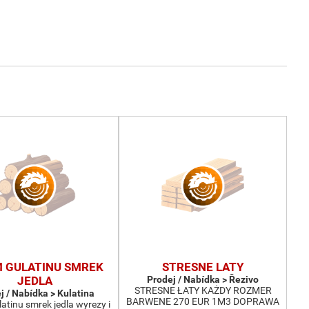
M GULATINU SMREK
STRESNE LATY
JEDLA
Prodej / Nabídka > Řezivo
STRESNE ŁATY KAŻDY ROZMER
j / Nabídka > Kulatina
BARWENE 270 EUR 1M3 DOPRAWA
atinu smrek jedla wyrezy i