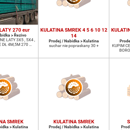
LATY 270 eur
KULATINA SMREK 4 5 6 10 12
KULATIN
abídka > Řezivo
14
 LATY 3X5 , 5X4 ,
Prodej / Nabídka > Kulatina
Prode
 DŁ 4M,5M 270 …
suchar nie popraskany 30 +
KUPIM CE
BORO
NA SMREK
KULATINA SMREK
S
bídka > Kulatina
Prodej / Nabídka > Kulatina
Prod