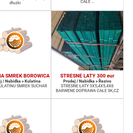
CAŁE …
dłużki
NA SMREK BOROWICA
STRESNE LATY 300 eur
j / Nabídka > Kulatina
Prodej / Nabídka > Řezivo
ULATINU SMREK SUCHAR
STRESNE ŁATY 3X5,4X5,4X6
BARWENE DOPRAWA CAŁE SK,CZ