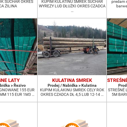
OK SUCHAR OKRES
KUPIM KULATINU SMREK SUCHAR
predam s
A ŻILINA
WYREZY LUD DŁUŻKI OKRES CZADCA
barwe
…
SNE LATY
KULATINA SMREK
STREŠNÉ
abídka > Řezivo
Prodej / Nabídka > Kulatina
Prod
EGNOWANE 155 EUR
KUPIM KULAKINU SMREK CELY ROK
STREŠNÉ L
MM 115 EUR 1M3 …
OKRES CZADCA DŁ 4,5 LUB 12-14 …
5M BAR