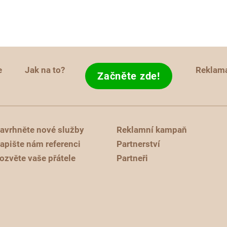
e
Jak na to?
Reklam
Začněte zde!
avrhněte nové služby
Reklamní kampaň
apište nám referenci
Partnerství
ozvěte vaše přátele
Partneři