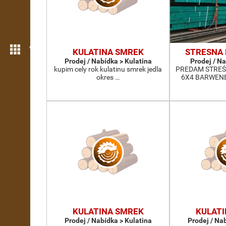
Více možností
KULATINA SMREK
STRESNA 
Prodej / Nabídka > Kulatina
Prodej / N
kupim cely rok kulatinu smrek jedla
PREDAM STREŚNE
okres …
6X4 BARWENE
KULATINA SMREK
KULATI
Prodej / Nabídka > Kulatina
Prodej / Na