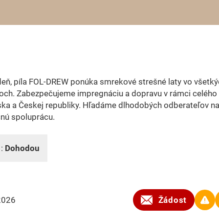
eň, píla FOL-DREW ponúka smrekové strešné laty vo všetký
och. Zabezpečujeme impregnáciu a dopravu v rámci celého
ska a Českej republiky. Hľadáme dlhodobých odberateľov n
nú spoluprácu.
 :
Dohodou
2026
Žádost