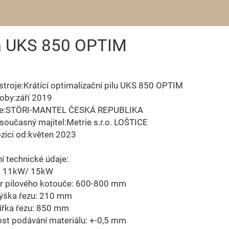
ila UKS 850 OPTIM
stroje:Krátící optimalizační pilu UKS 850 OPTIM
oby:září 2019
e:STÖRI-MANTEL ČESKÁ REPUBLIKA
 současný majitel:Metrie s.r.o. LOŠTICE
zici od:květen 2023
í technické údaje:
: 11kW/ 15kW
r pilového kotouče: 600-800 mm
výška řezu: 210 mm
ířka řezu: 850 mm
st podávání materiálu: +-0,5 mm