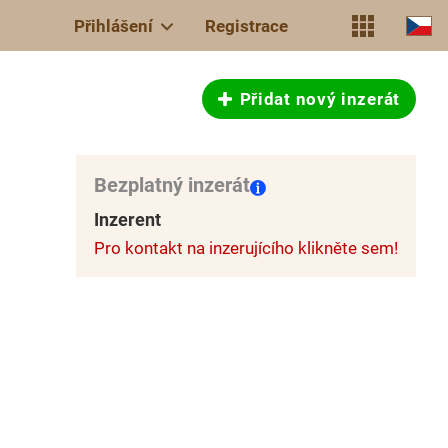
Přihlášení
Registrace
Přidat nový inzerát
Bezplatný inzerát
Inzerent
Pro kontakt na inzerujícího klikněte sem!