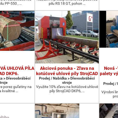
ilu PP-550 , …
pilu RS 18 GT, pohon …
Á UHLOVÁ PÍLA
Akciová ponuka - Zľava na
Nová -
CAD DKP6.
kotúčové uhlové píly StrojCAD
palety v
ka > Dřevoobráběcí
Prodej / Nabídka > Dřevoobráběcí
troje
stroje
Prodej /
re porez guľatiny na
Využite 10% zľavu na kotúčové uhlové
a kvalitné …
píly StrojCAD DKP6, …
Výrobní li
pro