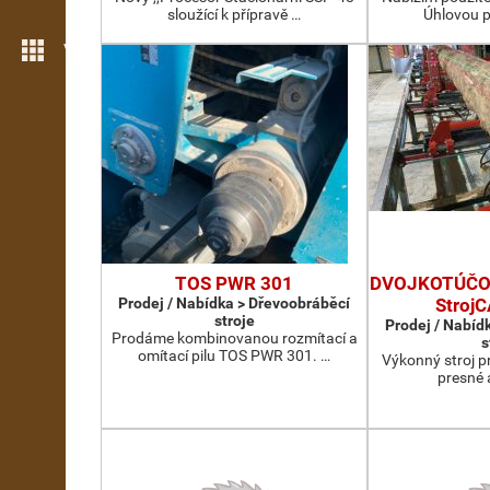
sloužící k přípravě …
Úhlovou p
Více možností
TOS PWR 301
DVOJKOTÚČOV
Prodej / Nabídka > Dřevoobráběcí
Stroj
stroje
Prodej / Nabíd
Prodáme kombinovanou rozmítací a
s
omítací pilu TOS PWR 301. …
Výkonný stroj p
presné 