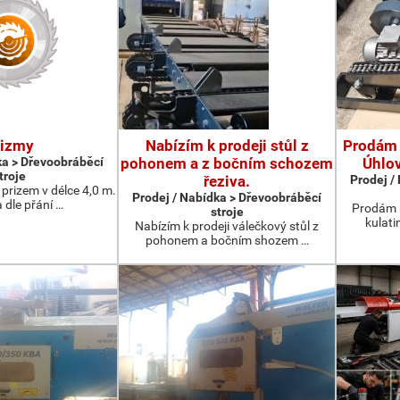
rizmy
Nabízím k prodeji stůl z
Prodám 
ka > Dřevoobráběcí
pohonem a z bočním schozem
Úhlo
troje
řeziva.
Prodej /
prizem v délce 4,0 m.
Prodej / Nabídka > Dřevoobráběcí
 dle přání …
Prodám 
stroje
kulati
Nabízím k prodeji válečkový stůl z
pohonem a bočním shozem …