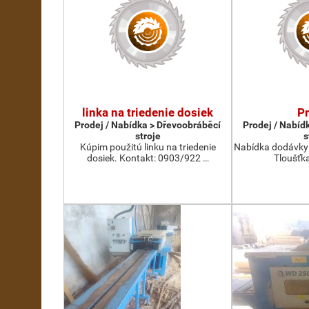
linka na triedenie dosiek
P
Prodej / Nabídka > Dřevoobráběcí
Prodej / Nabíd
stroje
s
Kúpim použitú linku na triedenie
Nabídka dodávky 
dosiek. Kontakt: 0903/922 …
Tloušťka