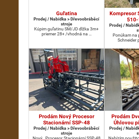
Guľatina
Kompresor 
Prodej / Nabídka > Dřevoobráběcí
510-
stroje
Prodej / Nabíd
Kúpim guľatinu SM/JD dlžka 3m+
s
priemer 28+ /vhodná na …
Ponúkam na p
Schneider 
Prodám Nový Procesor
Prodám Dv
Stacionární SSP-48
Úhlovou p
Prodej / Nabídka > Dřevoobráběcí
Prodej / Nabíd
stroje
s
Nový ,,Procesor Stacionární SSP-48
Nabízím použit