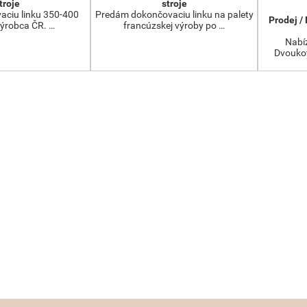
troje
stroje
aciu linku 350-400
Predám dokončovaciu linku na palety
Prodej /
výrobca ČR. …
francúzskej výroby po …
Nabíz
Dvoukot