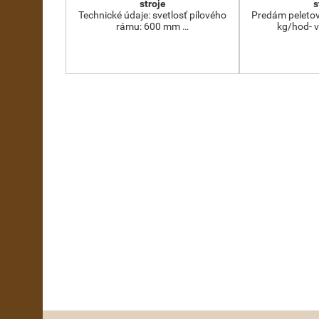
stroje
s
Technické údaje: svetlosť pílového
Predám peletov
rámu: 600 mm …
kg/hod- 