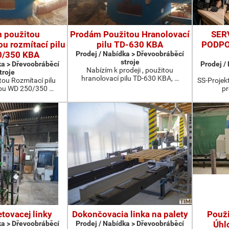
 použitou
Prodám Použitou Hranolovací
SER
u rozmítací pilu
pilu TD-630 KBA
PODPO
0/350 KBA
Prodej / Nabídka > Dřevoobráběcí
stroje
ka > Dřevoobráběcí
Prodej /
Nabízím k prodeji , použitou
troje
hranolovací pilu TD-630 KBA, …
ou Rozmítací pilu
SS-Projekt
ou WD 250/350 …
pr
etovacej linky
Dokončovacia linka na palety
Použ
ka > Dřevoobráběcí
Prodej / Nabídka > Dřevoobráběcí
Úhl