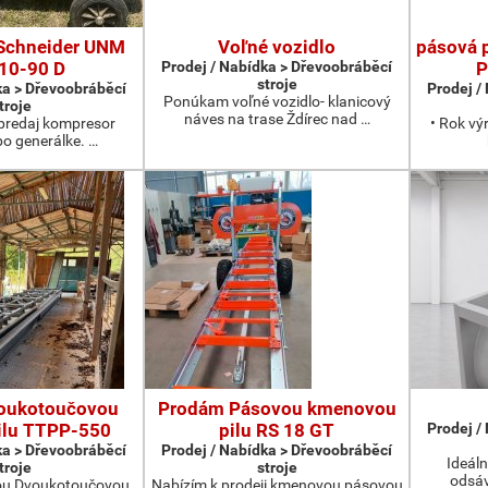
Schneider UNM
Voľné vozidlo
pásová 
10-90 D
Prodej / Nabídka > Dřevoobráběcí
P
stroje
ka > Dřevoobráběcí
Prodej /
Ponúkam voľné vozidlo- klanicový
troje
náves na trase Ždírec nad …
redaj kompresor
• Rok vý
po generálke. …
oukotoučovou
Prodám Pásovou kmenovou
ilu TTPP-550
pilu RS 18 GT
Prodej /
ka > Dřevoobráběcí
Prodej / Nabídka > Dřevoobráběcí
Ideáln
troje
stroje
odsáv
ou Dvoukotoučovou
Nabízím k prodeji kmenovou pásovou