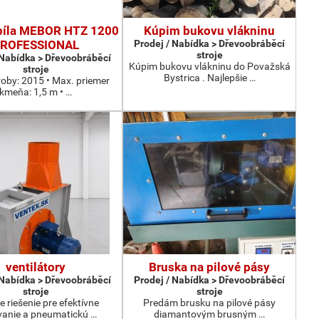
píla MEBOR HTZ 1200
Kúpim bukovu vlákninu
ROFESSIONAL
Prodej / Nabídka > Dřevoobráběcí
stroje
 Nabídka > Dřevoobráběcí
Kúpim bukovu vlákninu do Považská
stroje
Bystrica . Najlepšie …
roby: 2015 • Max. priemer
kmeňa: 1,5 m • …
ventilátory
Bruska na pilové pásy
 Nabídka > Dřevoobráběcí
Prodej / Nabídka > Dřevoobráběcí
stroje
stroje
e riešenie pre efektívne
Predám brusku na pilové pásy
anie a pneumatickú …
diamantovým brusným …