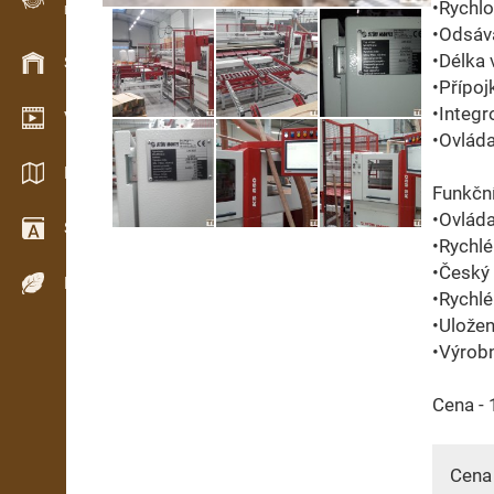
•Rychlo
Evidence dřeva v terénu
•Odsáv
•Délka 
Skladové hospodářství
•Přípoj
•Integr
Video showroom
•Ovlád
Katalogy / Brožury
Funkční
•Ovlád
Slovník
•Rychlé
•Český
Dřeviny
•Rychlé
•Ulože
•Výrob
Cena - 
Cena