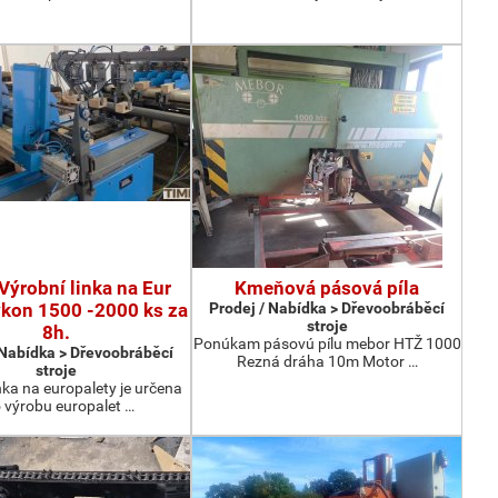
Výrobní linka na Eur
Kmeňová pásová píla
ýkon 1500 -2000 ks za
Prodej / Nabídka > Dřevoobráběcí
stroje
8h.
Ponúkam pásovú pílu mebor HTŽ 1000
 Nabídka > Dřevoobráběcí
Rezná dráha 10m Motor …
stroje
nka na europalety je určena
 výrobu europalet …