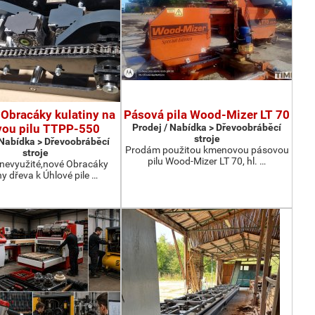
Obracáky kulatiny na
Pásová pila Wood-Mizer LT 70
vou pilu TTPP-550
Prodej / Nabídka > Dřevoobráběcí
stroje
 Nabídka > Dřevoobráběcí
Prodám použitou kmenovou pásovou
stroje
pilu Wood-Mizer LT 70, hl. …
nevyužité,nové Obracáky
ny dřeva k Úhlové pile …