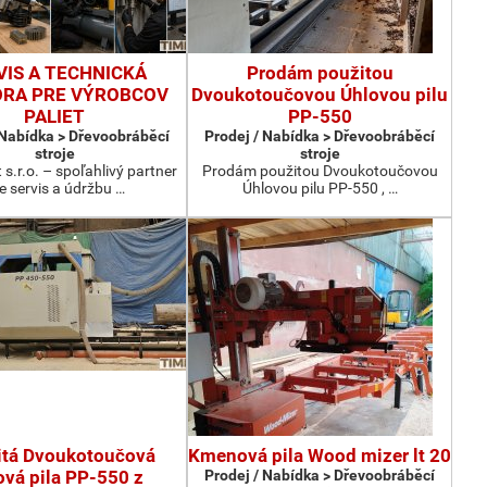
VIS A TECHNICKÁ
Prodám použitou
RA PRE VÝROBCOV
Dvoukotoučovou Úhlovou pilu
PALIET
PP-550
 Nabídka > Dřevoobráběcí
Prodej / Nabídka > Dřevoobráběcí
stroje
stroje
 s.r.o. – spoľahlivý partner
Prodám použitou Dvoukotoučovou
e servis a údržbu …
Úhlovou pilu PP-550 , …
itá Dvoukotoučová
Kmenová pila Wood mizer lt 20
ová pila PP-550 z
Prodej / Nabídka > Dřevoobráběcí