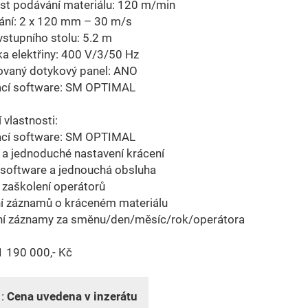
st podávání materiálu: 120 m/min
ání: 2 x 120 mm – 30 m/s
vstupního stolu: 5.2 m
ka elektřiny: 400 V/3/50 Hz
ovaný dotykový panel: ANO
ací software: SM OPTIMAL
 vlastnosti:
ací software: SM OPTIMAL
 a jednoduché nastavení krácení
 software a jednouchá obsluha
 zaškolení operátorů
ní záznamů o kráceném materiálu
ní záznamy za směnu/den/měsíc/rok/operátora
1 190 000,- Kč
 :
Cena uvedena v inzerátu