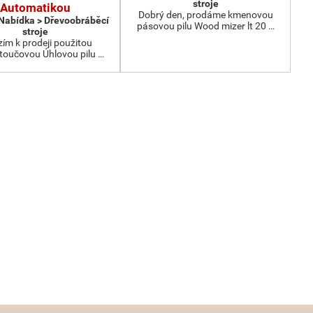
stroje
Automatikou
Dobrý den, prodáme kmenovou
 Nabídka > Dřevoobráběcí
pásovou pilu Wood mizer lt 20 …
stroje
ím k prodeji použitou
oučovou Úhlovou pilu …