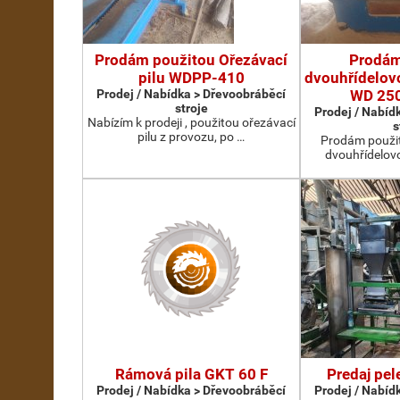
Prodám použitou Ořezávací
Prodám
pilu WDPP-410
dvouhřídelovo
Prodej / Nabídka > Dřevoobráběcí
WD 25
stroje
Prodej / Nabíd
Nabízím k prodeji , použitou ořezávací
s
pilu z provozu, po …
Prodám použit
dvouhřídelov
Rámová pila GKT 60 F
Predaj pel
Prodej / Nabídka > Dřevoobráběcí
Prodej / Nabíd