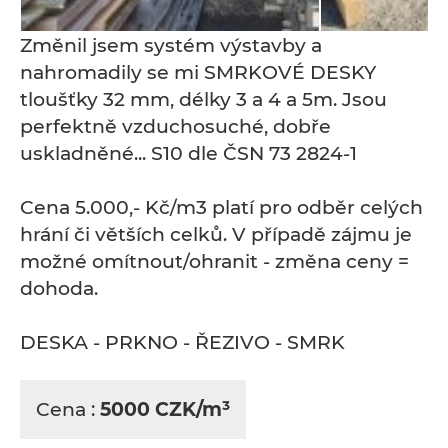
Změnil jsem systém výstavby a
nahromadily se mi SMRKOVÉ DESKY
tloušťky 32 mm, délky 3 a 4 a 5m. Jsou
perfektně vzduchosuché, dobře
uskladněné... S10 dle ČSN 73 2824-1
Cena 5.000,- Kč/m3 platí pro odběr celých
hrání či větších celků. V případě zájmu je
možné omítnout/ohranit - změna ceny =
dohoda.
DESKA - PRKNO - ŘEZIVO - SMRK
Cena :
5000 CZK/m³