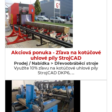
Akciová ponuka - Zľava na kotúčové
uhlové píly StrojCAD
Prodej / Nabídka > Dřevoobráběcí stroje
Využite 10% zľavu na kotúčové uhlové píly
StrojCAD DKP6, …