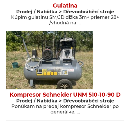
Guľatina
Prodej / Nabídka > Dřevoobráběcí stroje
Kúpim guľatinu SM/JD dlžka 3m+ priemer 28+
/vhodná na …
Kompresor Schneider UNM 510-10-90 D
Prodej / Nabídka > Dřevoobráběcí stroje
Ponúkam na predaj kompresor Schneider po
generálke. …