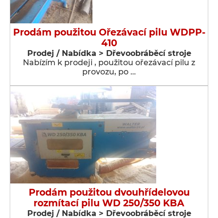
Prodám použitou Ořezávací pilu WDPP-
410
Prodej / Nabídka > Dřevoobráběcí stroje
Nabízím k prodeji , použitou ořezávací pilu z
provozu, po …
Prodám použitou dvouhřídelovou
rozmítací pilu WD 250/350 KBA
Prodej / Nabídka > Dřevoobráběcí stroje