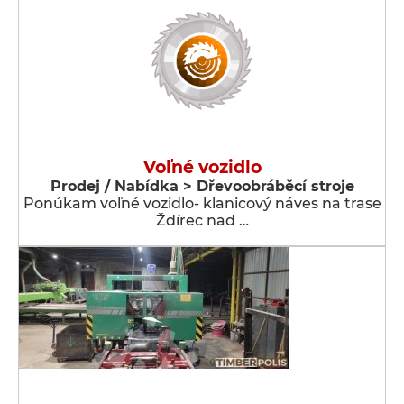
Voľné vozidlo
Prodej / Nabídka > Dřevoobráběcí stroje
Ponúkam voľné vozidlo- klanicový náves na trase
Ždírec nad …