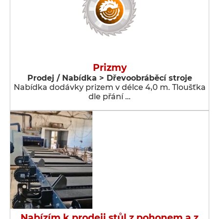
Prizmy
Prodej / Nabídka > Dřevoobráběcí stroje
Nabídka dodávky prizem v délce 4,0 m. Tloušťka
dle přání …
Nabízím k prodeji stůl z pohonem a z