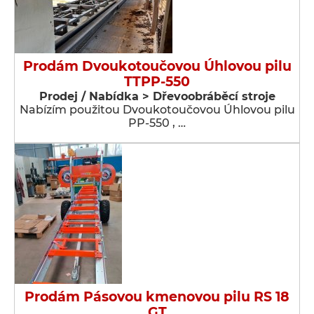
Prodám Dvoukotoučovou Úhlovou pilu
TTPP-550
Prodej / Nabídka > Dřevoobráběcí stroje
Nabízím použitou Dvoukotoučovou Úhlovou pilu
PP-550 , …
Prodám Pásovou kmenovou pilu RS 18
GT