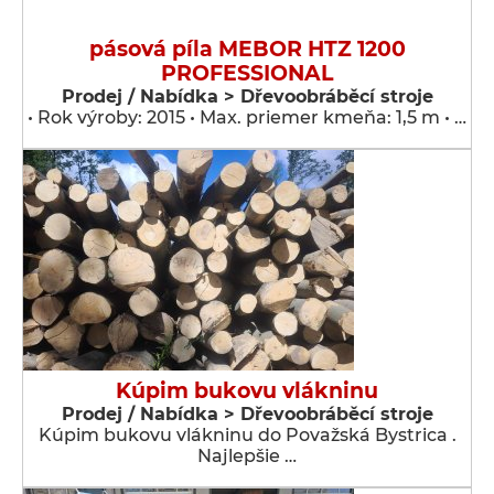
pásová píla MEBOR HTZ 1200
PROFESSIONAL
Prodej / Nabídka > Dřevoobráběcí stroje
• Rok výroby: 2015 • Max. priemer kmeňa: 1,5 m • …
Kúpim bukovu vlákninu
Prodej / Nabídka > Dřevoobráběcí stroje
Kúpim bukovu vlákninu do Považská Bystrica .
Najlepšie …