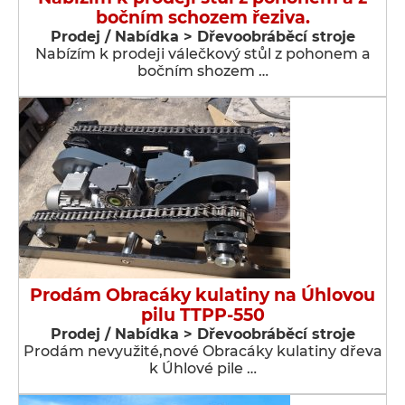
bočním schozem řeziva.
Prodej / Nabídka > Dřevoobráběcí stroje
Nabízím k prodeji válečkový stůl z pohonem a
bočním shozem …
Prodám Obracáky kulatiny na Úhlovou
pilu TTPP-550
Prodej / Nabídka > Dřevoobráběcí stroje
Prodám nevyužité,nové Obracáky kulatiny dřeva
k Úhlové pile …