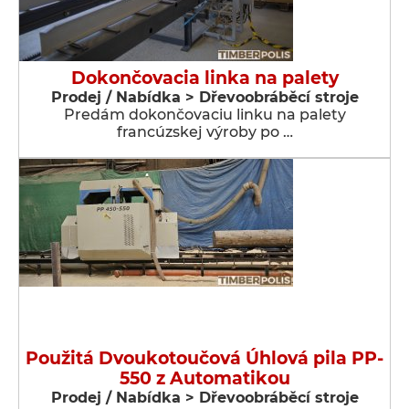
Dokončovacia linka na palety
Prodej / Nabídka > Dřevoobráběcí stroje
Predám dokončovaciu linku na palety
francúzskej výroby po …
Použitá Dvoukotoučová Úhlová pila PP-
550 z Automatikou
Prodej / Nabídka > Dřevoobráběcí stroje