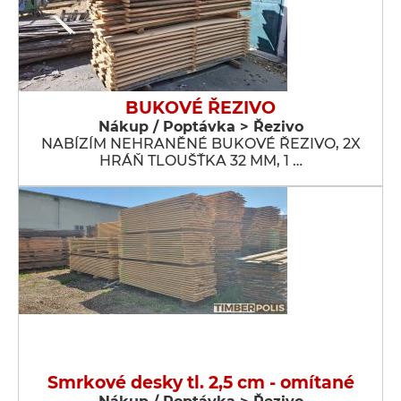
BUKOVÉ ŘEZIVO
Nákup / Poptávka > Řezivo
NABÍZÍM NEHRANĚNÉ BUKOVÉ ŘEZIVO, 2X
HRÁŇ TLOUŠŤKA 32 MM, 1 …
Smrkové desky tl. 2,5 cm - omítané