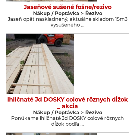
Jaseňové sušené fošne/rezivo
Nákup / Poptávka > Řezivo
Jaseň opäť naskladnený, aktuálne skladom 15m3
vysušeného …
Ihličnaté Jd DOSKY colové rôznych dĺžok
_ akcia
Nákup / Poptávka > Řezivo
Ponúkame ihličnaté Jd DOSKY colové rôznych
dĺžok podľa …