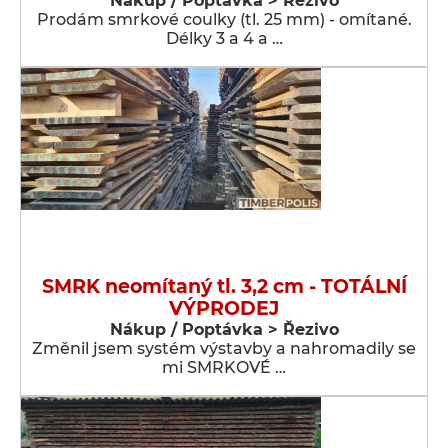
Nákup / Poptávka > Řezivo
Prodám smrkové coulky (tl. 25 mm) - omítané.
Délky 3 a 4 a …
SMRK neomítaný tl. 3,2 cm - TOTÁLNÍ
VÝPRODEJ
Nákup / Poptávka > Řezivo
Změnil jsem systém výstavby a nahromadily se
mi SMRKOVÉ …