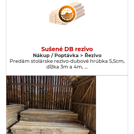
Sušené DB rezivo
Nákup / Poptávka > Řezivo
Predám stolárske rezivo-dubové hrúbka 5,5cm,
dĺžka 3m a 4m, …