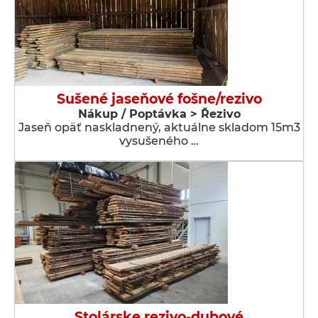
Sušené jaseňové fošne/rezivo
Nákup / Poptávka > Řezivo
Jaseň opäť naskladnený, aktuálne skladom 15m3
vysušeného …
Stolárske rezivo-dubové