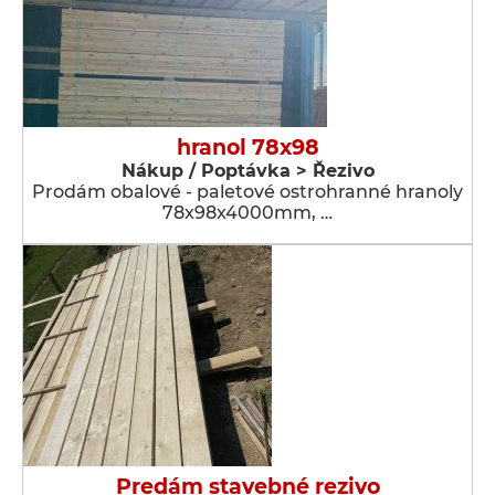
hranol 78x98
Nákup / Poptávka > Řezivo
Prodám obalové - paletové ostrohranné hranoly
78x98x4000mm, …
Predám stavebné rezivo