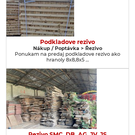
Podkladove rezivo
Nákup / Poptávka > Řezivo
Ponukam na predaj podkladove rezivo ako
hranoly 8x8,8x5 …
Rezivo SMC, DB, AG, JV, JS