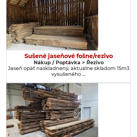
Sušené jaseňové fošne/rezivo
Nákup / Poptávka > Řezivo
Jaseň opäť naskladnený, aktuálne skladom 15m3
vysušeného …