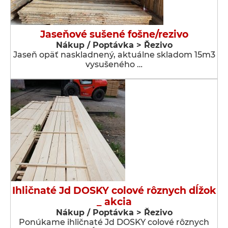
Jaseňové sušené fošne/rezivo
Nákup / Poptávka > Řezivo
Jaseň opäť naskladnený, aktuálne skladom 15m3
vysušeného …
Ihličnaté Jd DOSKY colové rôznych dĺžok
_ akcia
Nákup / Poptávka > Řezivo
Ponúkame ihličnaté Jd DOSKY colové rôznych